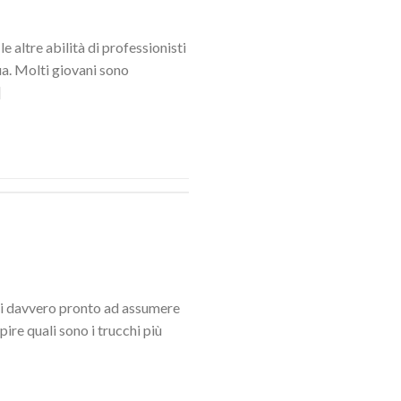
e altre abilità di professionisti
ua. Molti giovani sono
]
 sei davvero pronto ad assumere
ire quali sono i trucchi più