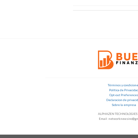
Términos y condicion
Política de Privacida
Opt-out Preference
Declaracion de privaci
Sobre la empresa
ALPHAZEN TECHNOLOGIES 
Email: networknewsinc@gm