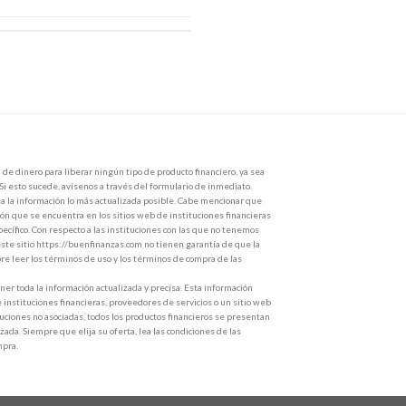
de dinero para liberar ningún tipo de producto financiero, ya sea
 Si esto sucede, avísenos a través del formulario de inmediato.
 la información lo más actualizada posible. Cabe mencionar que
ón que se encuentra en los sitios web de instituciones financieras
ecífico. Con respecto a las instituciones con las que no tenemos
ste sitio https://buenfinanzas.com no tienen garantía de que la
e leer los términos de uso y los términos de compra de las
r toda la información actualizada y precisa. Esta información
e instituciones financieras, proveedores de servicios o un sitio web
ituciones no asociadas, todos los productos financieros se presentan
zada. Siempre que elija su oferta, lea las condiciones de las
mpra.