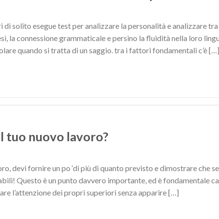
di solito esegue test per analizzare la personalità e analizzare tra l
i, la connessione grammaticale e persino la fluidità nella loro ling
colare quando si tratta di un saggio. tra i fattori fondamentali c’è […
l tuo nuovo lavoro?
oro, devi fornire un po ‘di più di quanto previsto e dimostrare che
sabili! Questo è un punto davvero importante, ed è fondamentale cap
rare l’attenzione dei propri superiori senza apparire […]