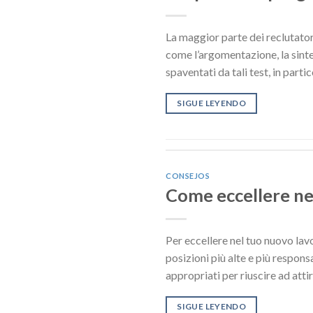
La maggior parte dei reclutatori 
come l’argomentazione, la sintes
spaventati da tali test, in parti
SIGUE LEYENDO
CONSEJOS
Come eccellere ne
Per eccellere nel tuo nuovo lav
posizioni più alte e più respon
appropriati per riuscire ad atti
SIGUE LEYENDO