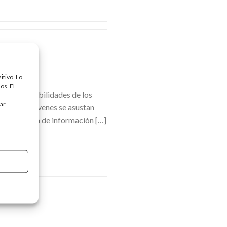
itivo. Lo
os. El
tre otras habilidades de los
tar
e. Varios jóvenes se asustan
stá la falta de información […]