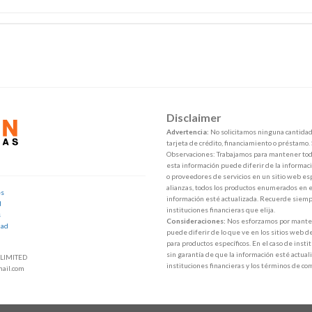
Disclaimer
Advertencia:
No solicitamos ninguna cantidad 
tarjeta de crédito, financiamiento o préstamo.
Observaciones: Trabajamos para mantener toda
esta información puede diferir de la informaci
o proveedores de servicios en un sitio web esp
alianzas, todos los productos enumerados en e
es
información esté actualizada. Recuerde siempr
d
instituciones financieras que elija.
s
Consideraciones:
Nos esforzamos por mantene
dad
puede diferir de lo que ve en los sitios web d
para productos específicos. En el caso de inst
sin garantía de que la información esté actuali
LIMITED
instituciones financieras y los términos de co
ail.com