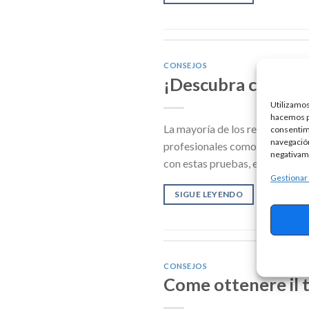
CONSEJOS
¡Descubra cómo p
Utilizamos
hacemos pa
La mayoría de los reclutadores 
consentim
navegación
profesionales como la argumenta
negativame
con estas pruebas, especialment
Gestionar
SIGUE LEYENDO
CONSEJOS
Come ottenere il t