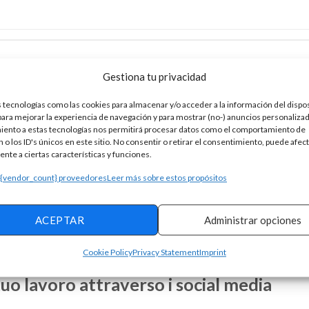
Gestiona tu privacidad
rogramar su entrevista ahora mismo!
 tecnologías como las cookies para almacenar y/o acceder a la información del dispos
ra mejorar la experiencia de navegación y para mostrar (no-) anuncios personalizad
suelen ejecutar pruebas para analizar la personalidad y analizar en
iento a estas tecnologías nos permitirá procesar datos como el comportamiento de
 o los ID's únicos en este sitio. No consentir o retirar el consentimiento, puede afec
ción, síntesis, conexión gramatical e incluso fluidez en su lenguaj
nte a ciertas características y funciones.
e cuando se trata de un ensayo. entre los factores fundamentales e
 {vendor_count} proveedores
Leer más sobre estos propósitos
ACEPTAR
Administrar opciones
Cookie Policy
Privacy Statement
Imprint
uo lavoro attraverso i social media