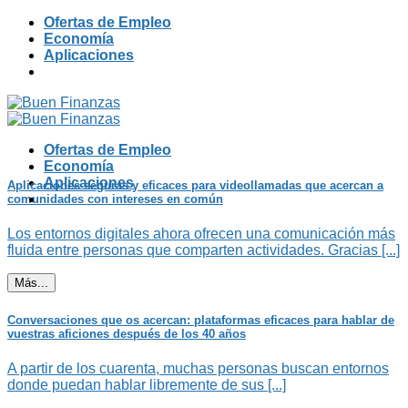
Skip
Ofertas de Empleo
to
Economía
content
Aplicaciones
Ofertas de Empleo
Economía
Aplicaciones
Aplicaciones seguras y eficaces para videollamadas que acercan a
comunidades con intereses en común
Los entornos digitales ahora ofrecen una comunicación más
fluida entre personas que comparten actividades. Gracias [...]
Más...
Conversaciones que os acercan: plataformas eficaces para hablar de
vuestras aficiones después de los 40 años
A partir de los cuarenta, muchas personas buscan entornos
donde puedan hablar libremente de sus [...]