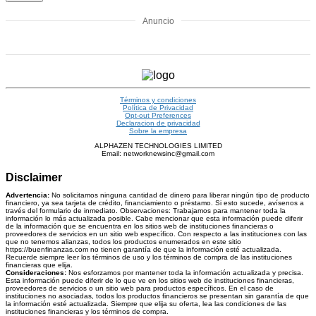
Anuncio
Términos y condiciones
Política de Privacidad
Opt-out Preferences
Declaracion de privacidad
Sobre la empresa
ALPHAZEN TECHNOLOGIES LIMITED
Email: networknewsinc@gmail.com
Disclaimer
Advertencia:
No solicitamos ninguna cantidad de dinero para liberar ningún tipo de producto
financiero, ya sea tarjeta de crédito, financiamiento o préstamo. Si esto sucede, avísenos a
través del formulario de inmediato. Observaciones: Trabajamos para mantener toda la
información lo más actualizada posible. Cabe mencionar que esta información puede diferir
de la información que se encuentra en los sitios web de instituciones financieras o
proveedores de servicios en un sitio web específico. Con respecto a las instituciones con las
que no tenemos alianzas, todos los productos enumerados en este sitio
https://buenfinanzas.com no tienen garantía de que la información esté actualizada.
Recuerde siempre leer los términos de uso y los términos de compra de las instituciones
financieras que elija.
Consideraciones:
Nos esforzamos por mantener toda la información actualizada y precisa.
Esta información puede diferir de lo que ve en los sitios web de instituciones financieras,
proveedores de servicios o un sitio web para productos específicos. En el caso de
instituciones no asociadas, todos los productos financieros se presentan sin garantía de que
la información esté actualizada. Siempre que elija su oferta, lea las condiciones de las
instituciones financieras y los términos de compra.