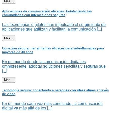
Más...
Aplicaciones de comunicación eficaces: fortaleciendo las
comunidades con interacciones seguras
Las tecnologías digitales han impulsado el surgimiento de
aplicaciones que agilizan y facilitan la comunicación [...]
Más...
Conexión segura: herramientas eficaces para videollamadas para
mayores de 40 años
En un mundo donde la comunicación digital es
omnipresente, adoptar soluciones sencillas y seguras que
[...]
Más...
Tecnología segura: conectando a personas con ideas afines a través
de video
En un mundo cada vez más conectado, la comunicación
digital va más allá de los [...]