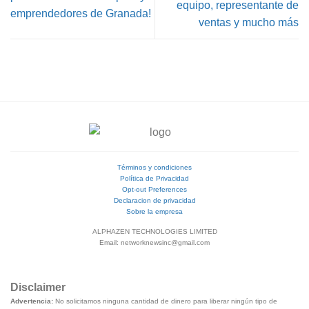
equipo, representante de
emprendedores de Granada!
ventas y mucho más
Términos y condiciones
Política de Privacidad
Opt-out Preferences
Declaracion de privacidad
Sobre la empresa
ALPHAZEN TECHNOLOGIES LIMITED
Email: networknewsinc@gmail.com
Disclaimer
Advertencia:
No solicitamos ninguna cantidad de dinero para liberar ningún tipo de