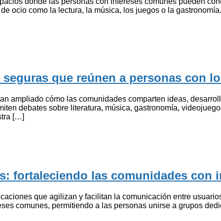
espacios donde las personas con intereses comunes pueden conec
ocio como la lectura, la música, los juegos o la gastronomía. Gr
s seguras que reúnen a personas con 
 han ampliado cómo las comunidades comparten ideas, desarrollan
ten debates sobre literatura, música, gastronomía, videojuegos
stra […]
s: fortaleciendo las comunidades con 
icaciones que agilizan y facilitan la comunicación entre usuar
ses comunes, permitiendo a las personas unirse a grupos dedica