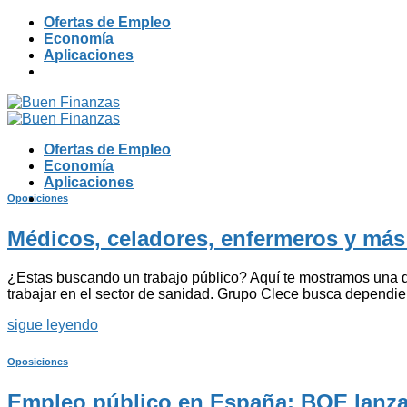
Skip
Ofertas de Empleo
to
Economía
content
Aplicaciones
Ofertas de Empleo
Economía
Aplicaciones
Oposiciones
Médicos, celadores, enfermeros y más
¿Estas buscando un trabajo público? Aquí te mostramos una d
trabajar en el sector de sanidad. Grupo Clece busca depend
sigue leyendo
Oposiciones
Empleo público en España: BOE lanza v