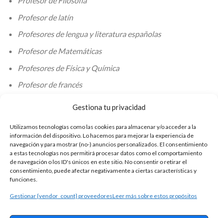
Profesor de Filosofía
Profesor de latín
Profesores de lengua y literatura españolas
Profesor de Matemáticas
Profesores de Física y Química
Profesor de francés
Profesor de inglés
Gestiona tu privacidad
Profesores de tecnología
Utilizamos tecnologías como las cookies para almacenar y/o acceder a la
Profesor de Administración de Empresas
información del dispositivo. Lo hacemos para mejorar la experiencia de
navegación y para mostrar (no-) anuncios personalizados. El consentimiento
Profesor de computación
a estas tecnologías nos permitirá procesar datos como el comportamiento
de navegación o los ID's únicos en este sitio. No consentir o retirar el
Profesores de Organización de Procesos y
consentimiento, puede afectar negativamente a ciertas características y
funciones.
Mantenimiento de Vehículos
Gestionar {vendor_count} proveedores
Leer más sobre estos propósitos
Profesor de Procesos de Salud
Profesores de Sistemas Electrotécnicos y Automáticos