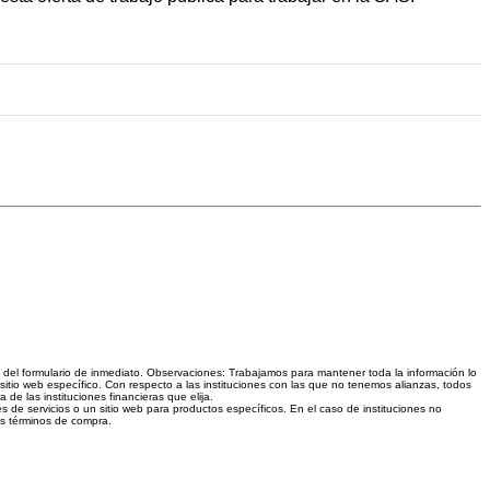
és del formulario de inmediato. Observaciones: Trabajamos para mantener toda la información lo
sitio web específico. Con respecto a las instituciones con las que no tenemos alianzas, todos
e las instituciones financieras que elija.
s de servicios o un sitio web para productos específicos. En el caso de instituciones no
los términos de compra.