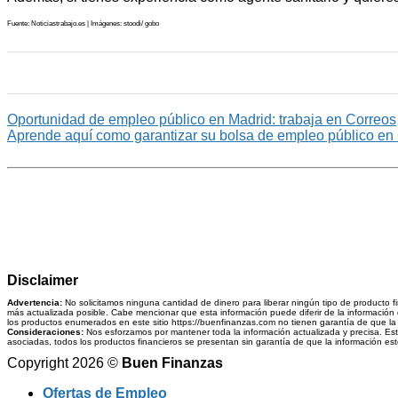
Fuente: Noticiastrabajo.es | Imágenes: stoodi/ gobo
Oportunidad de empleo público en Madrid: trabaja en Correos
Aprende aquí como garantizar su bolsa de empleo público en 
Disclaimer
Advertencia:
No solicitamos ninguna cantidad de dinero para liberar ningún tipo de producto f
más actualizada posible. Cabe mencionar que esta información puede diferir de la información q
los productos enumerados en este sitio https://buenfinanzas.com no tienen garantía de que la i
Consideraciones:
Nos esforzamos por mantener toda la información actualizada y precisa. Esta 
asociadas, todos los productos financieros se presentan sin garantía de que la información esté 
Copyright 2026 ©
Buen Finanzas
Ofertas de Empleo