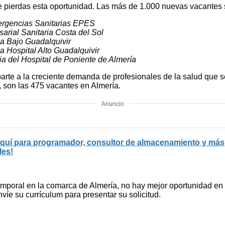
 te pierdas esta oportunidad. Las más de 1.000 nuevas vacantes 
mergencias Sanitarias EPES
arial Sanitaria Costa del Sol
ia Bajo Guadalquivir
a Hospital Alto Guadalquivir
ia del Hospital de Poniente de Almería
te a la creciente demanda de profesionales de la salud que se 
 son las 475 vacantes en Almería.
Anuncio
 aquí para programador, consultor de almacenamiento y más
les!
temporal en la comarca de Almería, no hay mejor oportunidad en
víe su currículum para presentar su solicitud.