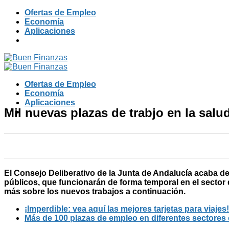
Skip
Ofertas de Empleo
to
Economía
content
Aplicaciones
Ofertas de Empleo
Economía
Aplicaciones
Mil nuevas plazas de trabjo en la sal
El Consejo Deliberativo de la Junta de Andalucía acaba d
públicos, que funcionarán de forma temporal en el sector
más sobre los nuevos trabajos a continuación.
¡Imperdible: vea aquí las mejores tarjetas para viajes!
Más de 100 plazas de empleo en diferentes sectores 