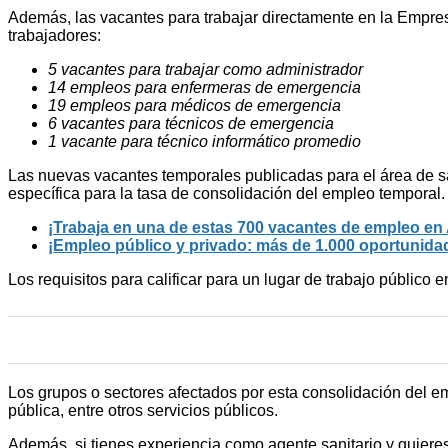
Además, las vacantes para trabajar directamente en la Empre
trabajadores:
5 vacantes para trabajar como administrador
14 empleos para enfermeras de emergencia
19 empleos para médicos de emergencia
6 vacantes para técnicos de emergencia
1 vacante para técnico informático promedio
Las nuevas vacantes temporales publicadas para el área de s
específica para la tasa de consolidación del empleo temporal.
¡Trabaja en una de estas 700 vacantes de empleo en A
¡Empleo público y privado: más de 1.000 oportunidade
Los requisitos para calificar para un lugar de trabajo público
Los grupos o sectores afectados por esta consolidación del em
pública, entre otros servicios públicos.
Además, si tienes experiencia como agente sanitario y quieres