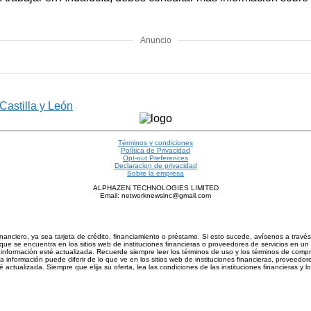
Anuncio
Castilla y León
Términos y condiciones
Política de Privacidad
Opt-out Preferences
Declaracion de privacidad
Sobre la empresa
ALPHAZEN TECHNOLOGIES LIMITED
Email: networknewsinc@gmail.com
inanciero, ya sea tarjeta de crédito, financiamiento o préstamo. Si esto sucede, avísenos a trav
ue se encuentra en los sitios web de instituciones financieras o proveedores de servicios en un 
nformación esté actualizada. Recuerde siempre leer los términos de uso y los términos de compra d
información puede diferir de lo que ve en los sitios web de instituciones financieras, proveedore
actualizada. Siempre que elija su oferta, lea las condiciones de las instituciones financieras y 