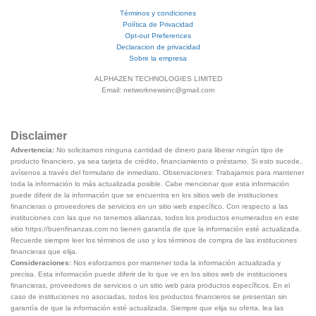
Términos y condiciones
Política de Privacidad
Opt-out Preferences
Declaracion de privacidad
Sobre la empresa
ALPHAZEN TECHNOLOGIES LIMITED
Email: networknewsinc@gmail.com
Disclaimer
Advertencia:
No solicitamos ninguna cantidad de dinero para liberar ningún tipo de
producto financiero, ya sea tarjeta de crédito, financiamiento o préstamo. Si esto sucede,
avísenos a través del formulario de inmediato. Observaciones: Trabajamos para mantener
toda la información lo más actualizada posible. Cabe mencionar que esta información
puede diferir de la información que se encuentra en los sitios web de instituciones
financieras o proveedores de servicios en un sitio web específico. Con respecto a las
instituciones con las que no tenemos alianzas, todos los productos enumerados en este
sitio https://buenfinanzas.com no tienen garantía de que la información esté actualizada.
Recuerde siempre leer los términos de uso y los términos de compra de las instituciones
financieras que elija.
Consideraciones:
Nos esforzamos por mantener toda la información actualizada y
precisa. Esta información puede diferir de lo que ve en los sitios web de instituciones
financieras, proveedores de servicios o un sitio web para productos específicos. En el
caso de instituciones no asociadas, todos los productos financieros se presentan sin
garantía de que la información esté actualizada. Siempre que elija su oferta, lea las