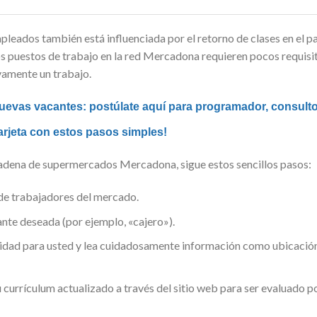
eados también está influenciada por el retorno de clases en el paí
 puestos de trabajo en la red Mercadona requieren pocos requisitos
vamente un trabajo.
nuevas vacantes: postúlate aquí para programador, consul
tarjeta con estos pasos simples!
 cadena de supermercados Mercadona, sigue estos sencillos pasos:
 de trabajadores del mercado.
nte deseada (por ejemplo, «cajero»).
idad para usted y lea cuidadosamente información como ubicación, 
 currículum actualizado a través del sitio web para ser evaluado p