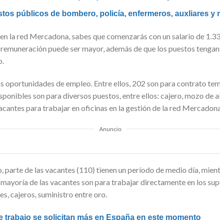
stos públicos de bombero, policía, enfermeros, auxliares y
o en la red Mercadona, sabes que comenzarás con un salario de 1.33
la remuneración puede ser mayor, además de que los puestos tengan
o.
s oportunidades de empleo. Entre ellos, 202 son para contrato temp
isponibles son para diversos puestos, entre ellos: cajero, mozo de 
cantes para trabajar en oficinas en la gestión de la red Mercadona
Anuncio
o, parte de las vacantes (110) tienen un período de medio día, mient
 mayoría de las vacantes son para trabajar directamente en los su
s, cajeros, suministro entre oro.
 trabajo se solicitan más en España en este momento