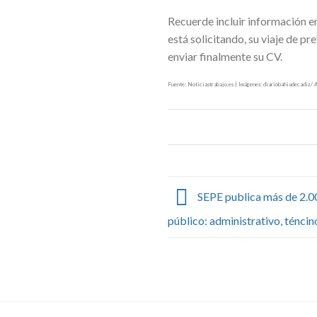
Recuerde incluir información en
está solicitando, su viaje de pr
enviar finalmente su CV.
Fuente: Noticiastrabajo.es | Imágenes: diariobahiadecadiz/ 
SEPE publica más de 2.0
público: administrativo, téncin