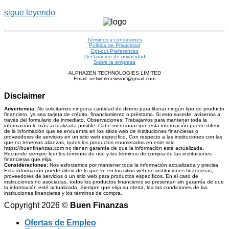
sigue leyendo
Términos y condiciones
Política de Privacidad
Opt-out Preferences
Declaracion de privacidad
Sobre la empresa
ALPHAZEN TECHNOLOGIES LIMITED
Email: networknewsinc@gmail.com
Disclaimer
Advertencia:
No solicitamos ninguna cantidad de dinero para liberar ningún tipo de producto
financiero, ya sea tarjeta de crédito, financiamiento o préstamo. Si esto sucede, avísenos a
través del formulario de inmediato. Observaciones: Trabajamos para mantener toda la
información lo más actualizada posible. Cabe mencionar que esta información puede diferir
de la información que se encuentra en los sitios web de instituciones financieras o
proveedores de servicios en un sitio web específico. Con respecto a las instituciones con las
que no tenemos alianzas, todos los productos enumerados en este sitio
https://buenfinanzas.com no tienen garantía de que la información esté actualizada.
Recuerde siempre leer los términos de uso y los términos de compra de las instituciones
financieras que elija.
Consideraciones:
Nos esforzamos por mantener toda la información actualizada y precisa.
Esta información puede diferir de lo que ve en los sitios web de instituciones financieras,
proveedores de servicios o un sitio web para productos específicos. En el caso de
instituciones no asociadas, todos los productos financieros se presentan sin garantía de que
la información esté actualizada. Siempre que elija su oferta, lea las condiciones de las
instituciones financieras y los términos de compra.
Copyright 2026 ©
Buen Finanzas
Ofertas de Empleo