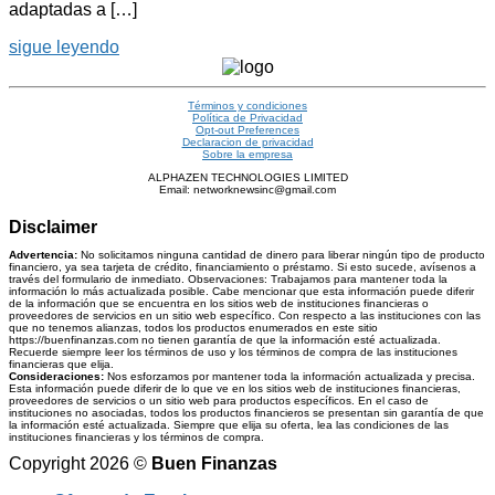
adaptadas a […]
sigue leyendo
Términos y condiciones
Política de Privacidad
Opt-out Preferences
Declaracion de privacidad
Sobre la empresa
ALPHAZEN TECHNOLOGIES LIMITED
Email: networknewsinc@gmail.com
Disclaimer
Advertencia:
No solicitamos ninguna cantidad de dinero para liberar ningún tipo de producto
financiero, ya sea tarjeta de crédito, financiamiento o préstamo. Si esto sucede, avísenos a
través del formulario de inmediato. Observaciones: Trabajamos para mantener toda la
información lo más actualizada posible. Cabe mencionar que esta información puede diferir
de la información que se encuentra en los sitios web de instituciones financieras o
proveedores de servicios en un sitio web específico. Con respecto a las instituciones con las
que no tenemos alianzas, todos los productos enumerados en este sitio
https://buenfinanzas.com no tienen garantía de que la información esté actualizada.
Recuerde siempre leer los términos de uso y los términos de compra de las instituciones
financieras que elija.
Consideraciones:
Nos esforzamos por mantener toda la información actualizada y precisa.
Esta información puede diferir de lo que ve en los sitios web de instituciones financieras,
proveedores de servicios o un sitio web para productos específicos. En el caso de
instituciones no asociadas, todos los productos financieros se presentan sin garantía de que
la información esté actualizada. Siempre que elija su oferta, lea las condiciones de las
instituciones financieras y los términos de compra.
Copyright 2026 ©
Buen Finanzas