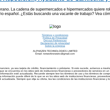
no. La cadena de supermercados e hipermercados quiere robust
torio español. ¿Estás buscando una vacante de trabajo? Vea cómo
Términos y condiciones
Política de Privacidad
Opt-out Preferences
Declaracion de privacidad
Sobre la empresa
ALPHAZEN TECHNOLOGIES LIMITED
Email: networknewsinc@gmail.com
inanciero, ya sea tarjeta de crédito, financiamiento o préstamo. Si esto sucede, avísenos a trav
ue se encuentra en los sitios web de instituciones financieras o proveedores de servicios en un 
nformación esté actualizada. Recuerde siempre leer los términos de uso y los términos de compra d
información puede diferir de lo que ve en los sitios web de instituciones financieras, proveedore
actualizada. Siempre que elija su oferta, lea las condiciones de las instituciones financieras y 