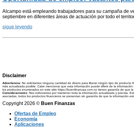
Alcampo está empleando trabajadores para su campaña de vera
septiembre en diferentes áreas de actuación por todo el terri
sigue leyendo
Disclaimer
Advertencia:
No solicitamos ninguna cantidad de dinero para liberar ningún tipo de producto f
más actualizada posible. Cabe mencionar que esta información puede diferir de la información q
los productos enumerados en este sitio https://buenfinanzas.com no tienen garantía de que la i
Consideraciones:
Nos esforzamos por mantener toda la información actualizada y precisa. Esta 
asociadas, todos los productos financieros se presentan sin garantía de que la información esté 
Copyright 2026 ©
Buen Finanzas
Ofertas de Empleo
Economía
Aplicaciones