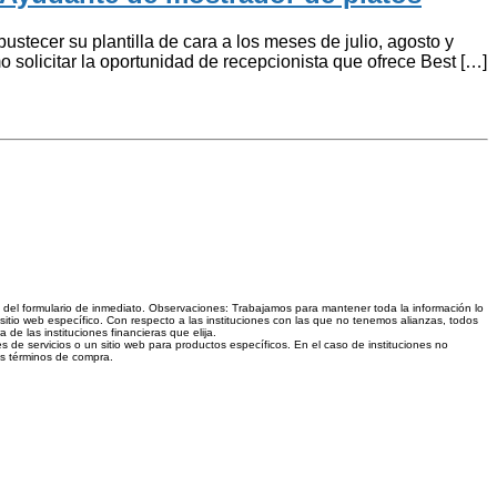
ecer su plantilla de cara a los meses de julio, agosto y
 solicitar la oportunidad de recepcionista que ofrece Best […]
és del formulario de inmediato. Observaciones: Trabajamos para mantener toda la información lo
sitio web específico. Con respecto a las instituciones con las que no tenemos alianzas, todos
e las instituciones financieras que elija.
s de servicios o un sitio web para productos específicos. En el caso de instituciones no
los términos de compra.