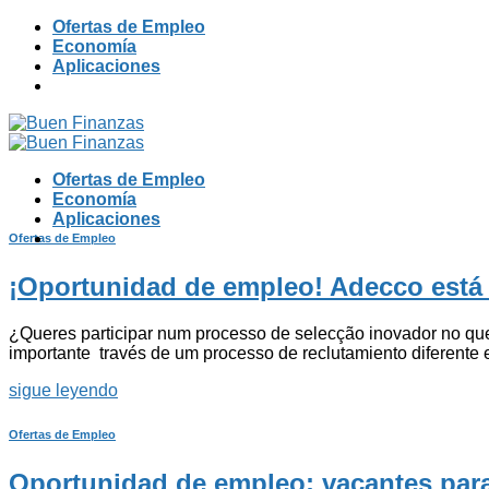
Skip
Ofertas de Empleo
to
Economía
content
Aplicaciones
Ofertas de Empleo
Economía
Aplicaciones
Ofertas de Empleo
¡Oportunidad de empleo! Adecco está
¿Queres participar num processo de selecção inovador no q
importante través de um processo de reclutamiento diferente
sigue leyendo
Ofertas de Empleo
Oportunidad de empleo: vacantes para