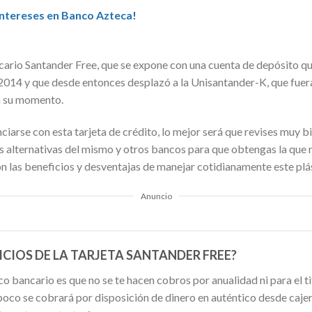
 intereses en Banco Azteca!
ncario Santander Free, que se expone con una cuenta de depósito q
2014 y que desde entonces desplazó a la Unisantander-K, que fuer
n su momento.
ciarse con esta tarjeta de crédito, lo mejor será que revises muy b
 alternativas del mismo y otros bancos para que obtengas la que m
on las beneficios y desventajas de manejar cotidianamente este plá
Anuncio
ICIOS DE LA TARJETA SANTANDER FREE?
o bancario es que no se te hacen cobros por anualidad ni para el tit
oco se cobrará por disposición de dinero en auténtico desde cajero