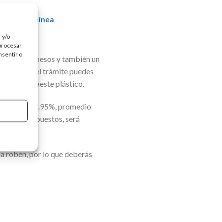
onales en línea
 y/o
 procesar
nsentir o
e 7 mil 500 pesos y también un
evar a cabo el trámite puedes
tar en líneaeste plástico.
e ubica en 57.95%, promedio
6.0% sin impuestos, será
la roben, por lo que deberás