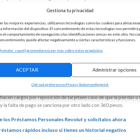
Gestiona tu privacidad
tamo fácil con financiación rápida y segura: Préstamos Pers
in intereses con una aplicación fácil. Verificar
er las mejores experiencias, utilizamos tecnologías como las cookies para almacenar
la información del dispositivo. El consentimiento de estas tecnologías nos permitirá
 el comportamiento de navegación o las identificaciones únicas en este sitio. No co
 al instante de la solicitud; acreditar un ingreso mensual mínimod
 consentimiento, puede afectar negativamente a ciertas características y funciones.
cilio–menor a 2 meses- y tu identificación oficialvigente. Para ll
 {vendor_count} proveedores
Leer más sobre estos propósitos
Santander, o bien hacerlo desde tu casa con la oportunidad de solici
se con cuidado son latasa de interés que maneja esta tarjeta y s
ACEPTAR
Administrar opciones
ca en un financiamiento caro. Con un Costo AnualTotal (CAT) de 7
e productos de estas características.
Opt-out preferences
Privacy Statement
Imprint
hacen cargos por reposición de tarjetaen caso de que la pierdas o 
y la falta de pago se sanciona por otro lado con 360 pesos.
e los Préstamos Personales Revolut y solicítalos ahora
éstamos rápidos incluso si tienes un historial negativo