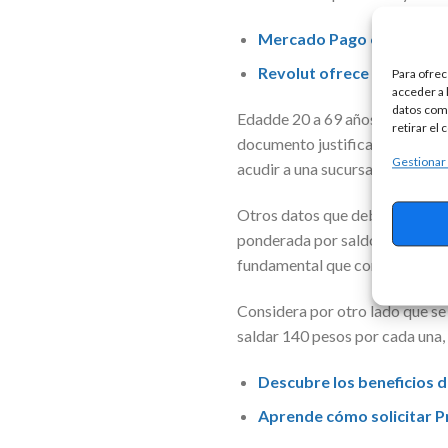
Mercado Pago ofrece prés
Revolut ofrece préstamos s
Para ofrec
acceder a 
datos como
Edadde 20 a 69 años y 11 meses
retirar el
documento justificativo de domi
Gestionar
acudir a una sucursaldel banco 
Otros datos que deben examinar
ponderada por saldo, que impli
fundamental que compares entr
Considera por otro lado que se 
saldar 140 pesos por cada una, 
Descubre los beneficios d
Aprende cómo solicitar Pr