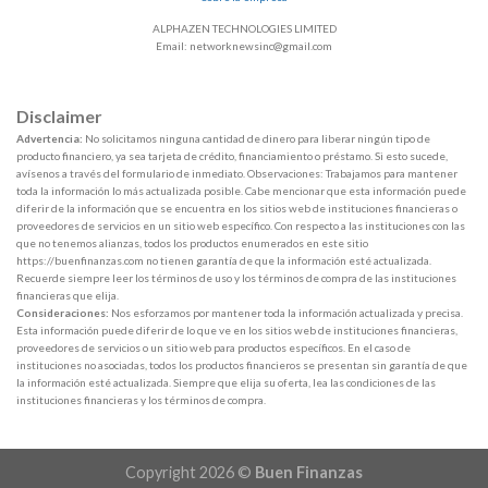
ALPHAZEN TECHNOLOGIES LIMITED
Email: networknewsinc@gmail.com
Disclaimer
Advertencia:
No solicitamos ninguna cantidad de dinero para liberar ningún tipo de
producto financiero, ya sea tarjeta de crédito, financiamiento o préstamo. Si esto sucede,
avísenos a través del formulario de inmediato. Observaciones: Trabajamos para mantener
toda la información lo más actualizada posible. Cabe mencionar que esta información puede
diferir de la información que se encuentra en los sitios web de instituciones financieras o
proveedores de servicios en un sitio web específico. Con respecto a las instituciones con las
que no tenemos alianzas, todos los productos enumerados en este sitio
https://buenfinanzas.com no tienen garantía de que la información esté actualizada.
Recuerde siempre leer los términos de uso y los términos de compra de las instituciones
financieras que elija.
Consideraciones:
Nos esforzamos por mantener toda la información actualizada y precisa.
Esta información puede diferir de lo que ve en los sitios web de instituciones financieras,
proveedores de servicios o un sitio web para productos específicos. En el caso de
instituciones no asociadas, todos los productos financieros se presentan sin garantía de que
la información esté actualizada. Siempre que elija su oferta, lea las condiciones de las
instituciones financieras y los términos de compra.
Copyright 2026 ©
Buen Finanzas