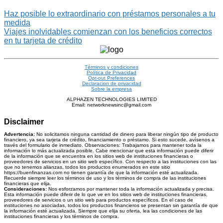
Haz posible lo extraordinario con préstamos personales a tu
medida
Viajes inolvidables comienzan con los beneficios correctos
en tu tarjeta de crédito
Términos y condiciones
Política de Privacidad
Opt-out Preferences
Declaracion de privacidad
Sobre la empresa
ALPHAZEN TECHNOLOGIES LIMITED
Email: networknewsinc@gmail.com
Disclaimer
Advertencia:
No solicitamos ninguna cantidad de dinero para liberar ningún tipo de producto
financiero, ya sea tarjeta de crédito, financiamiento o préstamo. Si esto sucede, avísenos a
través del formulario de inmediato. Observaciones: Trabajamos para mantener toda la
información lo más actualizada posible. Cabe mencionar que esta información puede diferir
de la información que se encuentra en los sitios web de instituciones financieras o
proveedores de servicios en un sitio web específico. Con respecto a las instituciones con las
que no tenemos alianzas, todos los productos enumerados en este sitio
https://buenfinanzas.com no tienen garantía de que la información esté actualizada.
Recuerde siempre leer los términos de uso y los términos de compra de las instituciones
financieras que elija.
Consideraciones:
Nos esforzamos por mantener toda la información actualizada y precisa.
Esta información puede diferir de lo que ve en los sitios web de instituciones financieras,
proveedores de servicios o un sitio web para productos específicos. En el caso de
instituciones no asociadas, todos los productos financieros se presentan sin garantía de que
la información esté actualizada. Siempre que elija su oferta, lea las condiciones de las
instituciones financieras y los términos de compra.