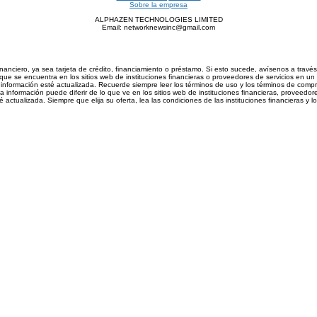
Sobre la empresa
ALPHAZEN TECHNOLOGIES LIMITED
Email: networknewsinc@gmail.com
inanciero, ya sea tarjeta de crédito, financiamiento o préstamo. Si esto sucede, avísenos a trav
ue se encuentra en los sitios web de instituciones financieras o proveedores de servicios en un 
nformación esté actualizada. Recuerde siempre leer los términos de uso y los términos de compra d
información puede diferir de lo que ve en los sitios web de instituciones financieras, proveedore
actualizada. Siempre que elija su oferta, lea las condiciones de las instituciones financieras y 