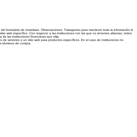
és del formulario de inmediato. Observaciones: Trabajamos para mantener toda la información lo
sitio web específico. Con respecto a las instituciones con las que no tenemos alianzas, todos
e las instituciones financieras que elija.
s de servicios o un sitio web para productos específicos. En el caso de instituciones no
los términos de compra.