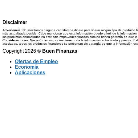
Disclaimer
Advertencia:
No solicitamos ninguna cantidad de dinero para liberar ningún tipo de producto f
más actualizada posible. Cabe mencionar que esta información puede diferir de la información q
los productos enumerados en este sitio https://buenfinanzas.com no tienen garantía de que la i
Consideraciones:
Nos esforzamos por mantener toda la información actualizada y precisa. Esta 
asociadas, todos los productos financieros se presentan sin garantía de que la información esté 
Copyright 2026 ©
Buen Finanzas
Ofertas de Empleo
Economía
Aplicaciones