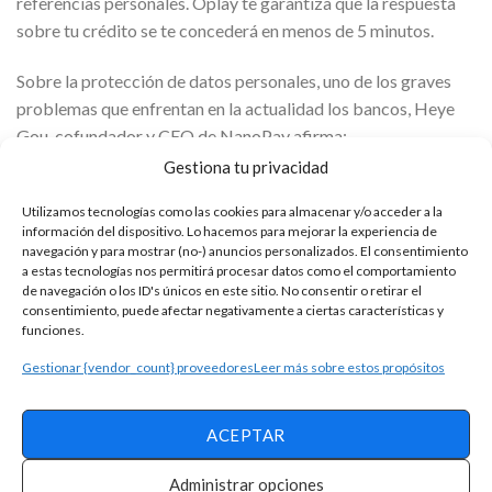
referencias personales. Oplay te garantiza que la respuesta
sobre tu crédito se te concederá en menos de 5 minutos.
Sobre la protección de datos personales, uno de los graves
problemas que enfrentan en la actualidad los bancos, Heye
Gou, cofundador y CEO de NanoPay afirma:
Gestiona tu privacidad
Conoce cómo solicitar la tarjeta de crédito
Utilizamos tecnologías como las cookies para almacenar y/o acceder a la
Serfinanza
información del dispositivo. Lo hacemos para mejorar la experiencia de
Vea qué condiciones se requieren para solicitar la
navegación y para mostrar (no-) anuncios personalizados. El consentimiento
a estas tecnologías nos permitirá procesar datos como el comportamiento
tarjeta de crédito Marriott Bonvoy
de navegación o los ID's únicos en este sitio. No consentir o retirar el
consentimiento, puede afectar negativamente a ciertas características y
“Nosotros estamos regulados por las leyes mexicanas. Nos
funciones.
piden una serie de requisitos. La información debe estar
Gestionar {vendor_count} proveedores
Leer más sobre estos propósitos
respaldada por una nube en un lugar físico de México y
nosotros hemos cumplido con ellos. Por otro lado, como el
ACEPTAR
trato de la información es 100% digital y no hay un papel, es
muy difícil que cualquier colaborador interno tenga acceso a
Administrar opciones