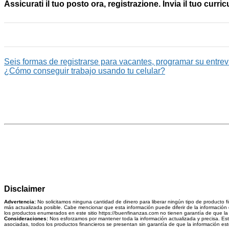
Assicurati il ​​tuo posto ora, registrazione. Invia il tuo curri
Seis formas de registrarse para vacantes, programar su entrevi
¿Cómo conseguir trabajo usando tu celular?
Disclaimer
Advertencia:
No solicitamos ninguna cantidad de dinero para liberar ningún tipo de producto f
más actualizada posible. Cabe mencionar que esta información puede diferir de la información q
los productos enumerados en este sitio https://buenfinanzas.com no tienen garantía de que la i
Consideraciones:
Nos esforzamos por mantener toda la información actualizada y precisa. Esta 
asociadas, todos los productos financieros se presentan sin garantía de que la información esté 