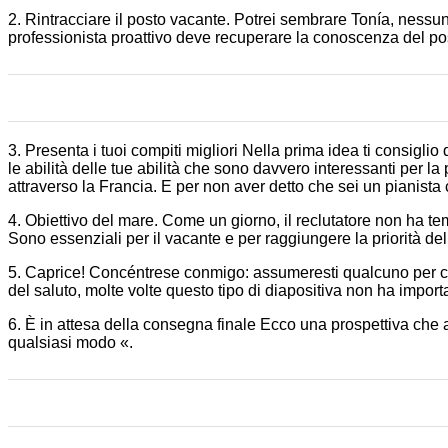
2. Rintracciare il posto vacante. Potrei sembrare Tonía, ness
professionista proattivo deve recuperare la conoscenza del post
3. Presenta i tuoi compiti migliori Nella prima idea ti consiglio
le abilità delle tue abilità che sono davvero interessanti per l
attraverso la Francia. E per non aver detto che sei un pianist
4. Obiettivo del mare. Come un giorno, il reclutatore non ha te
Sono essenziali per il vacante e per raggiungere la priorità del
5. Caprice! Concéntrese conmigo: assumeresti qualcuno per co
del saluto, molte volte questo tipo di diapositiva non ha impor
6. È in attesa della consegna finale Ecco una prospettiva che an
qualsiasi modo «.