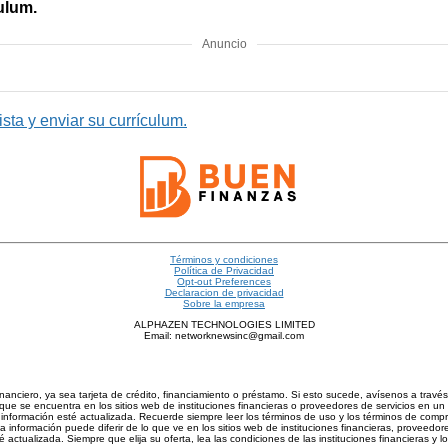
culum.
Anuncio
sta y enviar su currículum.
Términos y condiciones
Política de Privacidad
Opt-out Preferences
Declaracion de privacidad
Sobre la empresa
ALPHAZEN TECHNOLOGIES LIMITED
Email: networknewsinc@gmail.com
inanciero, ya sea tarjeta de crédito, financiamiento o préstamo. Si esto sucede, avísenos a trav
ue se encuentra en los sitios web de instituciones financieras o proveedores de servicios en un 
nformación esté actualizada. Recuerde siempre leer los términos de uso y los términos de compra d
información puede diferir de lo que ve en los sitios web de instituciones financieras, proveedore
actualizada. Siempre que elija su oferta, lea las condiciones de las instituciones financieras y 