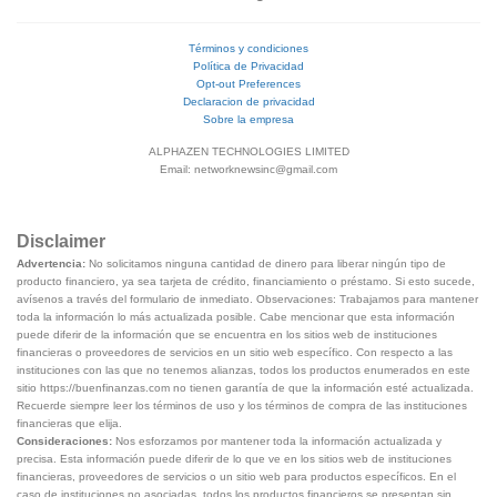
Términos y condiciones
Política de Privacidad
Opt-out Preferences
Declaracion de privacidad
Sobre la empresa
ALPHAZEN TECHNOLOGIES LIMITED
Email: networknewsinc@gmail.com
Disclaimer
Advertencia:
No solicitamos ninguna cantidad de dinero para liberar ningún tipo de
producto financiero, ya sea tarjeta de crédito, financiamiento o préstamo. Si esto sucede,
avísenos a través del formulario de inmediato. Observaciones: Trabajamos para mantener
toda la información lo más actualizada posible. Cabe mencionar que esta información
puede diferir de la información que se encuentra en los sitios web de instituciones
financieras o proveedores de servicios en un sitio web específico. Con respecto a las
instituciones con las que no tenemos alianzas, todos los productos enumerados en este
sitio https://buenfinanzas.com no tienen garantía de que la información esté actualizada.
Recuerde siempre leer los términos de uso y los términos de compra de las instituciones
financieras que elija.
Consideraciones:
Nos esforzamos por mantener toda la información actualizada y
precisa. Esta información puede diferir de lo que ve en los sitios web de instituciones
financieras, proveedores de servicios o un sitio web para productos específicos. En el
caso de instituciones no asociadas, todos los productos financieros se presentan sin