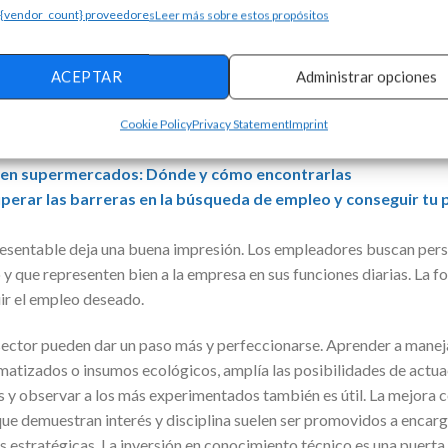
 {vendor_count} proveedores
Leer más sobre estos propósitos
portante demostrar entusiasmo y conocimiento del cargo. Responde
ados y mencionar cursos recientes muestra preparación. La actitu
ACEPTAR
Administrar opciones
 recta, hablar con respeto y escuchar con atención reflejan profesio
Cookie Policy
Privacy Statement
Imprint
onados:
en supermercados: Dónde y cómo encontrarlas
perar las barreras en la búsqueda de empleo y conseguir tu 
 presentable deja una buena impresión. Los empleadores buscan pe
 y que representen bien a la empresa en sus funciones diarias. La 
uir el empleo deseado.
 sector pueden dar un paso más y perfeccionarse. Aprender a manej
tizados o insumos ecológicos, amplía las posibilidades de actuac
os y observar a los más experimentados también es útil. La mejora 
que demuestran interés y disciplina suelen ser promovidos a encar
s estratégicas. La inversión en conocimiento técnico es una puert