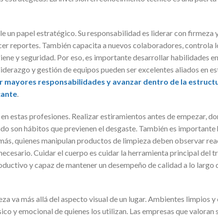
 un papel estratégico. Su responsabilidad es liderar con firmeza y
cer reportes. También capacita a nuevos colaboradores, controla lo
ene y seguridad. Por eso, es importante desarrollar habilidades en
iderazgo y gestión de equipos pueden ser excelentes aliados en es
ir mayores responsabilidades y avanzar dentro de la estruct
cante
.
e en estas profesiones. Realizar estiramientos antes de empezar, do
ado son hábitos que previenen el desgaste. También es importante 
emás, quienes manipulan productos de limpieza deben observar reac
necesario. Cuidar el cuerpo es cuidar la herramienta principal del t
oductivo y capaz de mantener un desempeño de calidad a lo largo d
eza va más allá del aspecto visual de un lugar. Ambientes limpios y
sico y emocional de quienes los utilizan. Las empresas que valoran