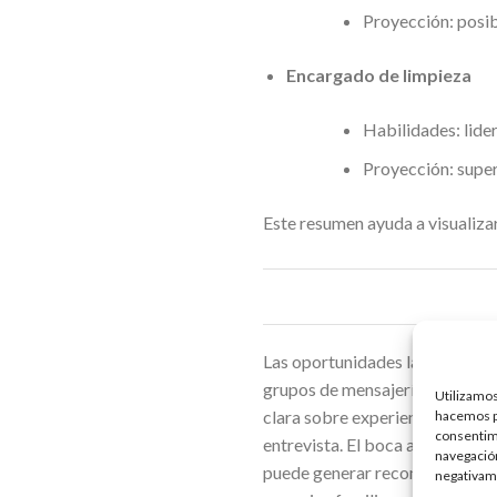
Proyección: posib
Encargado de limpieza
Habilidades: lide
Proyección: supe
Este resumen ayuda a visualizar
Las oportunidades laborales pu
grupos de mensajería especiali
Utilizamos
clara sobre experiencias anteri
hacemos pa
consentim
entrevista. El boca a boca tam
navegación
puede generar recomendaciones 
negativame