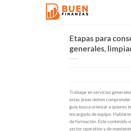
Skip
to
content
Etapas para conse
generales, limpi
Trabajar en servicios generale
estas áreas deben comprender la
guía busca orientar a quienes i
encargado de equipo. Hablaremo
de formación. Este contenido e
sector operativo y de manteni