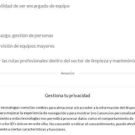
ilidad de ser encargado de equipo
razgo, gestión de personas
rvisión de equipos mayores
 las rutas profesionales dentro del sector de limpieza y mantenimi
Anuncio
Gestiona tu privacidad
eden encontrarse por diversos medios. Plataformas en línea, agenc
zados son eficaces para identificar vacantes. Un currículum bien 
 tecnologías como las cookies para almacenar y/o acceder a la información del dispos
ores, cursos realizados y habilidades prácticas, aumenta las proba
ra mejorar la experiencia de navegación y para mostrar (no-) anuncios personalizad
iento a estas tecnologías nos permitirá procesar datos como el comportamiento de
bién es valioso. Informar a conocidos, vecinos y antiguos colegas
 o los ID's únicos en este sitio. No consentir o retirar el consentimiento, puede afec
y oportunidades que no se publican en sitios oficiales, especia
nte a ciertas características y funciones.