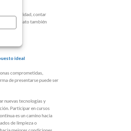
r con seguridad, contar
d del candidato también
nalismo.
puesto ideal
rsonas comprometidas,
forma de presentarse puede ser
ar nuevas tecnologías y
ión. Participar en cursos
continua es un camino hacia
gados de limpieza o
a hacia mejores condiciones