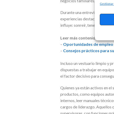
negocios familiares.
Gestionar
Durante una entrevista, es im
experiencias destacando result
influye: sonreír, tener postura
Leer más contenidos relaci
–
Oportunidades de empleo 
–
Consejos prácticos para su
Incluso un vestuario limpio y
dispuestas a trabajar en equipo
el factor decisivo para conseg
Quienes ya están activos en el
productos, como equipos automa
internos, leer manuales técnic
cargos de liderazgo. Aquellos 
supervisores, con funciones má