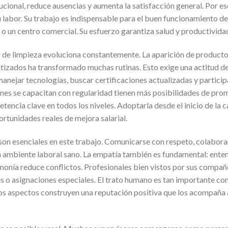
ucional, reduce ausencias y aumenta la satisfacción general. Por es
 labor. Su trabajo es indispensable para el buen funcionamiento de
la o un centro comercial. Su esfuerzo garantiza salud y productivida
or de limpieza evoluciona constantemente. La aparición de product
tizados ha transformado muchas rutinas. Esto exige una actitud d
manejar tecnologías, buscar certificaciones actualizadas y partici
enes se capacitan con regularidad tienen más posibilidades de pro
encia clave en todos los niveles. Adoptarla desde el inicio de la 
rtunidades reales de mejora salarial.
 son esenciales en este trabajo. Comunicarse con respeto, colabor
n ambiente laboral sano. La empatía también es fundamental: entend
monía reduce conflictos. Profesionales bien vistos por sus compañe
o asignaciones especiales. El trato humano es tan importante com
s aspectos construyen una reputación positiva que los acompaña a 