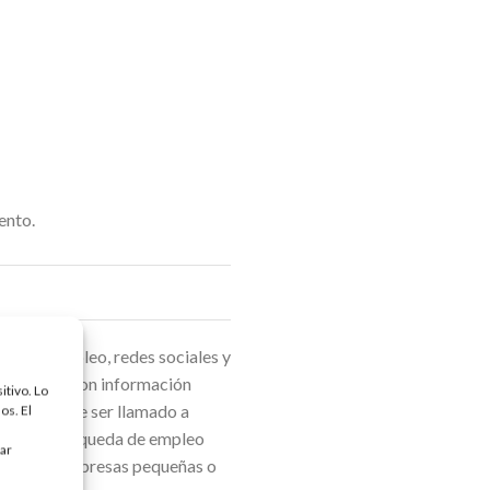
ento.
ias de empleo, redes sociales y
elaborado, con información
itivo. Lo
bilidades de ser llamado a
os. El
 sobre la búsqueda de empleo
tar
lmente en empresas pequeñas o