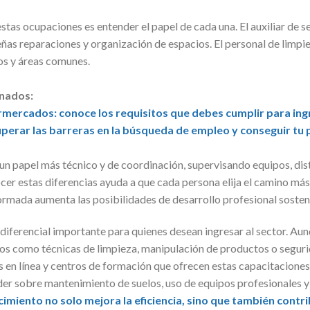
stas ocupaciones es entender el papel de cada una. El auxiliar de se
as reparaciones y organización de espacios. El personal de limpiez
ños y áreas comunes.
onados:
ermercados: conoce los requisitos que debes cumplir para ing
perar las barreras en la búsqueda de empleo y conseguir tu 
 un papel más técnico y de coordinación, supervisando equipos, dis
er estas diferencias ayuda a que cada persona elija el camino má
formada aumenta las posibilidades de desarrollo profesional sosten
 diferencial importante para quienes desean ingresar al sector. A
cos como técnicas de limpieza, manipulación de productos o seguri
s en línea y centros de formación que ofrecen estas capacitacione
nder sobre mantenimiento de suelos, uso de equipos profesionales y
imiento no solo mejora la eficiencia, sino que también contr