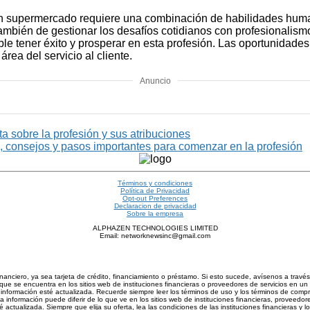
n un supermercado requiere una combinación de habilidades huma
también de gestionar los desafíos cotidianos con profesionalism
le tener éxito y prosperar en esta profesión. Las oportunidad
rea del servicio al cliente.
Anuncio
 sobre la profesión y sus atribuciones
, consejos y pasos importantes para comenzar en la profesión
Términos y condiciones
Política de Privacidad
Opt-out Preferences
Declaracion de privacidad
Sobre la empresa
ALPHAZEN TECHNOLOGIES LIMITED
Email: networknewsinc@gmail.com
inanciero, ya sea tarjeta de crédito, financiamiento o préstamo. Si esto sucede, avísenos a trav
ue se encuentra en los sitios web de instituciones financieras o proveedores de servicios en un 
nformación esté actualizada. Recuerde siempre leer los términos de uso y los términos de compra d
información puede diferir de lo que ve en los sitios web de instituciones financieras, proveedore
actualizada. Siempre que elija su oferta, lea las condiciones de las instituciones financieras y 