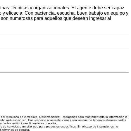
nas, técnicas y organizacionales. El agente debe ser capaz
o y eficacia. Con paciencia, escucha, buen trabajo en equipo y
es son numerosas para aquellos que desean ingresar al
és del formulario de inmediato. Observaciones: Trabajamos para mantener toda la información lo
sitio web específico. Con respecto a las instituciones con las que no tenemos alianzas, todos
e las instituciones financieras que elija.
s de servicios o un sitio web para productos específicos. En el caso de instituciones no
los términos de compra.