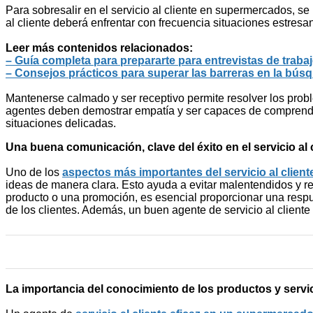
Para sobresalir en el servicio al cliente en supermercados, se
al cliente deberá enfrentar con frecuencia situaciones estresa
Leer más contenidos relacionados:
– Guía completa para prepararte para entrevistas de traba
– Consejos prácticos para superar las barreras en la bús
Mantenerse calmado y ser receptivo permite resolver los prob
agentes deben demostrar empatía y ser capaces de comprender
situaciones delicadas.
Una buena comunicación, clave del éxito en el servicio al 
Uno de los
aspectos más importantes del servicio al clie
ideas de manera clara. Esto ayuda a evitar malentendidos y re
producto o una promoción, es esencial proporcionar una respu
de los clientes. Además, un buen agente de servicio al client
La importancia del conocimiento de los productos y servi