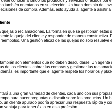
o
debe conocer a fondo los productos y servicios ofrecidos por e
ino también orientarlos en su elección. Un buen dominio del inve
s decisiones de compra. Además, esto ayuda al agente a asistir
liente
 a quejas o reclamaciones. La forma en que se gestionan estas s
nte la queja del cliente y responder de manera constructiva. P
 reembolso. Una gestión eficaz de las quejas no solo resuelve 
empo también son elementos que no deben descuidarse. Un agente
as de los clientes, cobrar las compras y gestionar las reclamac
demás, es importante que el agente respete los horarios y plazos
.
ntará a una gran variedad de clientes, cada uno con sus propia
iempo para hacer preguntas o discutir sobre los productos. Un 
un cliente apurado podría apreciar una respuesta rápida y con
ran ventaja para tener éxito en esta profesión.