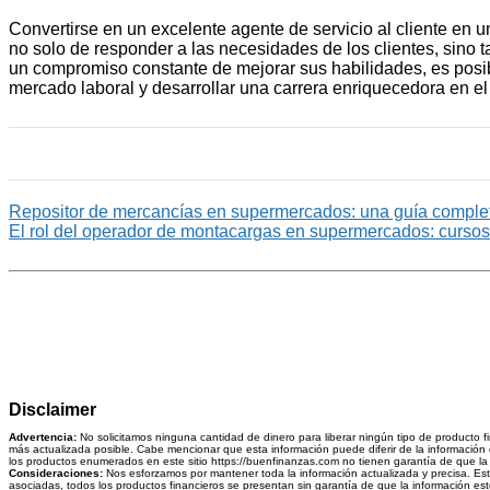
Convertirse en un excelente agente de servicio al cliente e
no solo de responder a las necesidades de los clientes, sino 
un compromiso constante de mejorar sus habilidades, es posib
mercado laboral y desarrollar una carrera enriquecedora en el á
Repositor de mercancías en supermercados: una guía completa
El rol del operador de montacargas en supermercados: cursos
Disclaimer
Advertencia:
No solicitamos ninguna cantidad de dinero para liberar ningún tipo de producto f
más actualizada posible. Cabe mencionar que esta información puede diferir de la información q
los productos enumerados en este sitio https://buenfinanzas.com no tienen garantía de que la i
Consideraciones:
Nos esforzamos por mantener toda la información actualizada y precisa. Esta 
asociadas, todos los productos financieros se presentan sin garantía de que la información esté 