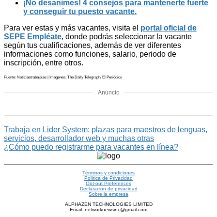
¡No desanimes! 4 consejos para mantenerte fuerte
y conseguir tu puesto vacante.
Para ver estas y más vacantes, visita el
portal oficial de
SEPE Empléate
, donde podrás seleccionar la vacante
según tus cualificaciones, además de ver diferentes
informaciones como funciones, salario, periodo de
inscripción, entre otros.
Fuente: Noticiastrabajo.es | Imágenes: The Daily Telegraph/ El Periódico
Anuncio
Trabaja en Lider System: plazas para maestros de lenguas,
servicios, desarrollador web y muchas otras
¿Cómo puedo registrarme para vacantes en línea?
Términos y condiciones
Política de Privacidad
Opt-out Preferences
Declaracion de privacidad
Sobre la empresa
ALPHAZEN TECHNOLOGIES LIMITED
Email: networknewsinc@gmail.com