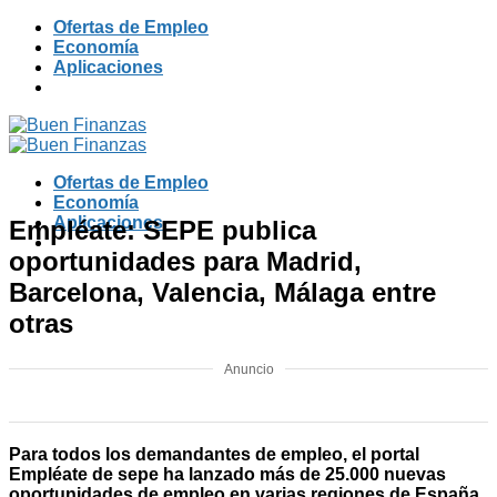
Skip
Ofertas de Empleo
to
Economía
content
Aplicaciones
Ofertas de Empleo
Economía
Aplicaciones
Empléate: SEPE publica
oportunidades para Madrid,
Barcelona, Valencia, Málaga entre
otras
Anuncio
Para todos los demandantes de empleo, el portal
Empléate de sepe ha lanzado más de 25.000 nuevas
oportunidades de empleo en varias regiones de España.