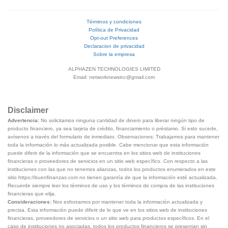
Términos y condiciones
Política de Privacidad
Opt-out Preferences
Declaracion de privacidad
Sobre la empresa
ALPHAZEN TECHNOLOGIES LIMITED
Email: networknewsinc@gmail.com
Disclaimer
Advertencia:
No solicitamos ninguna cantidad de dinero para liberar ningún tipo de
producto financiero, ya sea tarjeta de crédito, financiamiento o préstamo. Si esto sucede,
avísenos a través del formulario de inmediato. Observaciones: Trabajamos para mantener
toda la información lo más actualizada posible. Cabe mencionar que esta información
puede diferir de la información que se encuentra en los sitios web de instituciones
financieras o proveedores de servicios en un sitio web específico. Con respecto a las
instituciones con las que no tenemos alianzas, todos los productos enumerados en este
sitio https://buenfinanzas.com no tienen garantía de que la información esté actualizada.
Recuerde siempre leer los términos de uso y los términos de compra de las instituciones
financieras que elija.
Consideraciones:
Nos esforzamos por mantener toda la información actualizada y
precisa. Esta información puede diferir de lo que ve en los sitios web de instituciones
financieras, proveedores de servicios o un sitio web para productos específicos. En el
caso de instituciones no asociadas, todos los productos financieros se presentan sin