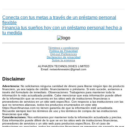
Conecta con tus metas a través de un préstamo personal
flexible
Financia tus sueños hoy con un préstamo personal hecho a
tu medida
Términos y condiciones
Política de Privacidad
Opt-out Preferences
Declaracion de privacidad
Sobre la empresa
ALPHAZEN TECHNOLOGIES LIMITED
Email: networknewsinc@gmail.com
Disclaimer
Advertencia:
No solicitamos ninguna cantidad de dinero para liberar ningún tipo de producto
financiero, ya sea tarjeta de crédito, financiamiento o préstamo. Si esto sucede, avísenos a
través del formulario de inmediato. Observaciones: Trabajamos para mantener toda la
información lo más actualizada posible. Cabe mencionar que esta información puede diferir
de la información que se encuentra en los sitios web de instituciones financieras o
proveedores de servicios en un sitio web específico. Con respecto a las instituciones con las
que no tenemos alianzas, todos los productos enumerados en este sitio
https://buenfinanzas.com no tienen garantía de que la información esté actualizada.
Recuerde siempre leer los términos de uso y los términos de compra de las instituciones
financieras que elija.
Consideraciones:
Nos esforzamos por mantener toda la información actualizada y precisa.
Esta información puede diferir de lo que ve en los sitios web de instituciones financieras,
proveedores de servicios o un sitio web para productos específicos. En el caso de
instituciones no asociadas, todos los productos financieros se presentan sin garantía de que