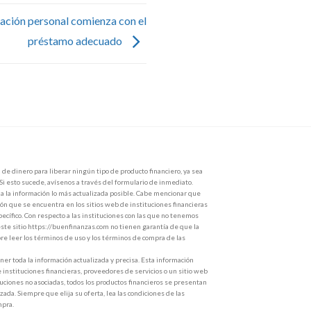
zación personal comienza con el
préstamo adecuado
de dinero para liberar ningún tipo de producto financiero, ya sea
 Si esto sucede, avísenos a través del formulario de inmediato.
 la información lo más actualizada posible. Cabe mencionar que
ón que se encuentra en los sitios web de instituciones financieras
ecífico. Con respecto a las instituciones con las que no tenemos
ste sitio https://buenfinanzas.com no tienen garantía de que la
e leer los términos de uso y los términos de compra de las
r toda la información actualizada y precisa. Esta información
e instituciones financieras, proveedores de servicios o un sitio web
ituciones no asociadas, todos los productos financieros se presentan
zada. Siempre que elija su oferta, lea las condiciones de las
mpra.