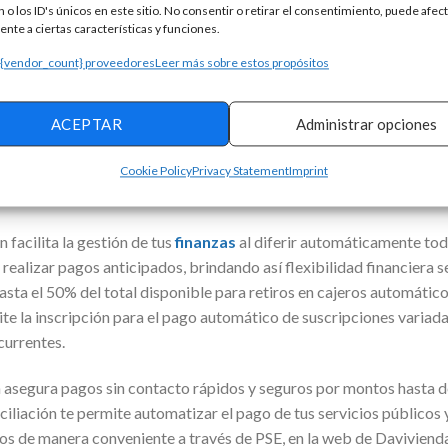
 o los ID's únicos en este sitio. No consentir o retirar el consentimiento, puede afec
ntra la tarjeta perfecta para ti
nte a ciertas características y funciones.
 {vendor_count} proveedores
Leer más sobre estos propósitos
00.000 hasta los $10.000.000 y sin cuota de manejo, esta tarjeta 
zar pagos en línea, inscribir pagos frecuentes como suscripciones 
 ofrecerte la
flexibilidad
de usarla en comercios electrónicos con
ACEPTAR
Administrar opciones
y código de seguridad. Al ser aprobada, la Tarjeta de Crédito Móvi
 uso en compras por Internet de inmediato, mientras que para compr
Cookie Policy
Privacy Statement
Imprint
te un servicio certificado.
 facilita la gestión de tus
finanzas
al diferir automáticamente tod
realizar pagos anticipados, brindando así flexibilidad financiera
asta el 50% del total disponible para retiros en cajeros automátic
te la inscripción para el pago automático de suscripciones variada
currentes.
a asegura pagos sin contacto rápidos y seguros por montos hasta 
iliación te permite automatizar el pago de tus servicios públicos 
 de manera conveniente a través de PSE, en la web de Davivienda o