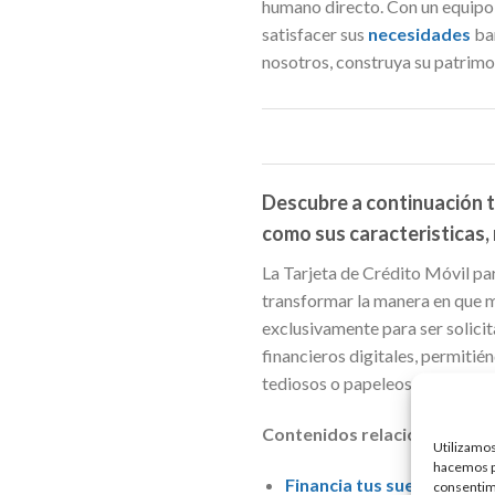
humano directo. Con un equipo 
satisfacer sus
necesidades
ba
nosotros, construya su patrimo
Descubre a continuación to
como sus caracteristicas, 
La Tarjeta de Crédito Móvil par
transformar la manera en que m
exclusivamente para ser solicit
financieros digitales, permitié
tediosos o papeleos.
Contenidos relacionados
:
Utilizamos
hacemos pa
Financia tus sueños hoy 
consentim