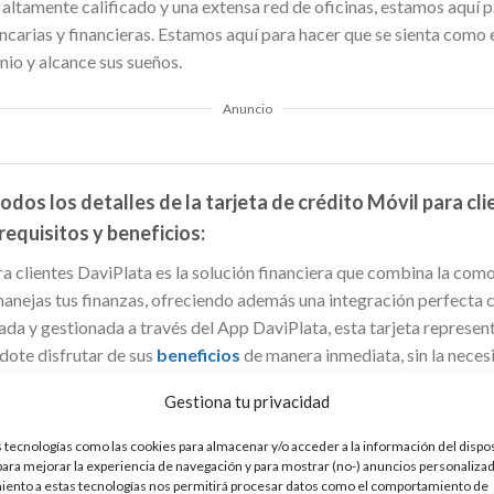
altamente calificado y una extensa red de oficinas, estamos aquí p
ncarias y financieras. Estamos aquí para hacer que se sienta como 
nio y alcance sus sueños.
Anuncio
dos los detalles de la tarjeta de crédito Móvil para cli
requisitos y beneficios:
a clientes DaviPlata es la solución financiera que combina la com
anejas tus finanzas, ofreciendo además una integración perfecta co
ada y gestionada a través del App DaviPlata, esta tarjeta represent
ndote disfrutar de sus
beneficios
de manera inmediata, sin la neces
Gestiona tu privacidad
 tecnologías como las cookies para almacenar y/o acceder a la información del dispos
ra mejorar la experiencia de navegación y para mostrar (no-) anuncios personalizad
con un préstamo personal hecho a tu medida
iento a estas tecnologías nos permitirá procesar datos como el comportamiento de