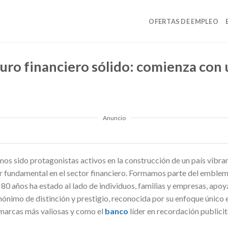
OFERTAS DE EMPLEO
uro financiero sólido: comienza con 
Anuncio
os sido protagonistas activos en la construcción de un país vibra
r fundamental en el sector financiero. Formamos parte del emble
 80 años ha estado al lado de individuos, familias y empresas, apo
ónimo de distinción y prestigio, reconocida por su enfoque único 
 marcas más valiosas y como el
banco
líder en recordación publicit