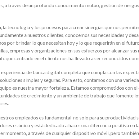
s, a través de un profundo conocimiento mutuo, gestión de riesgos
 la tecnología y los procesos para crear sinergias que nos permite
damente a nuestros clientes, conocemos sus necesidades y desaf
 por brindar lo que necesitan hoy y lo que requerirán en el futur
as, empresas y organizaciones en sus esfuerzos por alcanzar sus m
foque centrado en el cliente nos ha llevado a ser reconocidos como
a experiencia de banca digital completa que cumpla con las expecta
oluciones simples y seguras. Para esto, contamos con una variedad
quipo es nuestra mayor fortaleza. Estamos comprometidos con el d
rtunidades de crecimiento y un ambiente de trabajo que fomente los
ares.
estros empleados es fundamental, no solo para su productividad si
res es único y está dedicado a hacer una diferencia positiva en la
er momento, a través de cualquier dispositivo móvil, pero tambié