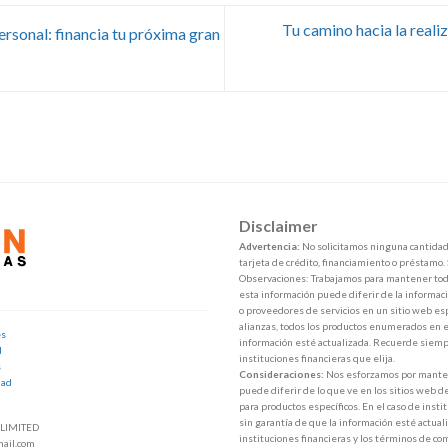
Tu camino hacia la reali
rsonal: financia tu próxima gran
Disclaimer
Advertencia:
No solicitamos ninguna cantidad 
tarjeta de crédito, financiamiento o préstamo.
Observaciones: Trabajamos para mantener toda
esta información puede diferir de la informaci
o proveedores de servicios en un sitio web esp
alianzas, todos los productos enumerados en e
es
información esté actualizada. Recuerde siempr
d
instituciones financieras que elija.
s
Consideraciones:
Nos esforzamos por mantene
dad
puede diferir de lo que ve en los sitios web d
para productos específicos. En el caso de inst
sin garantía de que la información esté actuali
LIMITED
instituciones financieras y los términos de co
ail.com