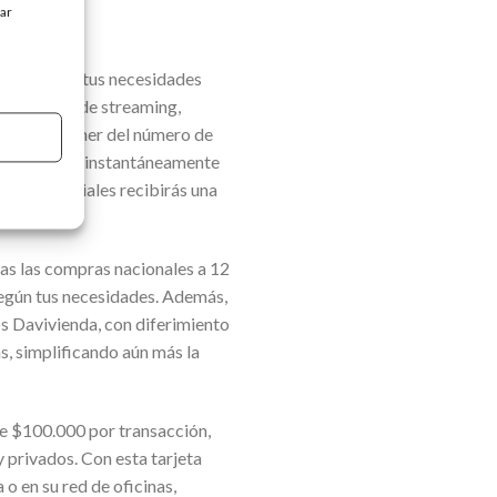
tar
se adapta a tus necesidades
a servicios de streaming,
 solo disponer del número de
l se muestra instantáneamente
as presenciales recibirás una
as las compras nacionales a 12
 según tus necesidades. Además,
os Davivienda, con diferimiento
s, simplificando aún más la
de $100.000 por transacción,
y privados. Con esta tarjeta
 en su red de oficinas,