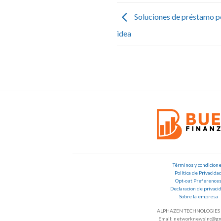
Soluciones de préstamo pe
idea
Términos y condicion
Política de Privacida
Opt-out Preference
Declaracion de privaci
Sobre la empresa
ALPHAZEN TECHNOLOGIES 
Email: networknewsinc@gm