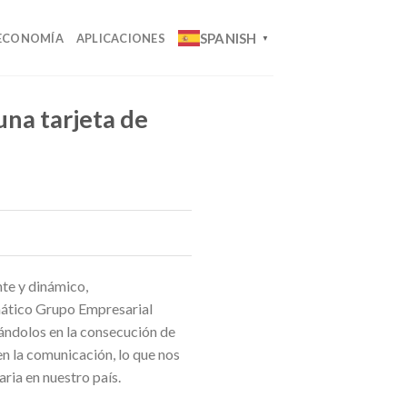
SPANISH
ECONOMÍA
APLICACIONES
▼
una tarjeta de
nte y dinámico,
mático Grupo Empresarial
yándolos en la consecución de
en la comunicación, lo que nos
aria en nuestro país.