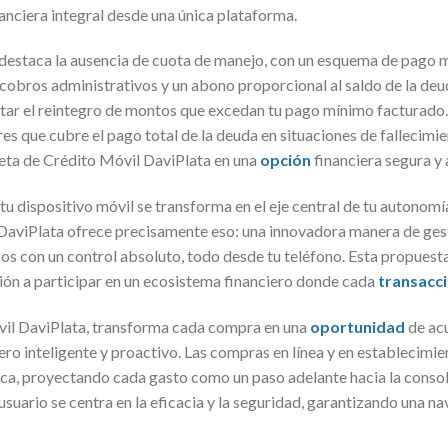
nanciera integral desde una única plataforma.
, destaca la ausencia de cuota de manejo, con un esquema de pago
 cobros administrativos y un abono proporcional al saldo de la deuda
itar el reintegro de montos que excedan tu pago mínimo facturado. 
s que cubre el pago total de la deuda en situaciones de fallecimie
jeta de Crédito Móvil DaviPlata en una
opción
financiera segura y
 tu dispositivo móvil se transforma en el eje central de tu autonom
 DaviPlata ofrece precisamente eso: una innovadora manera de gest
os con un control absoluto, todo desde tu teléfono. Esta propuesta
ión a participar en un ecosistema financiero donde cada
transacc
óvil DaviPlata, transforma cada compra en una
oportunidad
de ac
ro inteligente y proactivo. Las compras en línea y en establecimie
ica, proyectando cada gasto como un paso adelante hacia la consol
suario se centra en la eficacia y la seguridad, garantizando una n