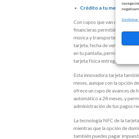
navegación
Crédito a tu medida: encue
negativame
Gestionar
Con cupos que van desde los $3
financieras permitiéndote reali
música y transporte, además de
tarjeta, fecha de vencimiento 
en tu pantalla, permitiendo su
tarjeta física entregada median
Esta innovadora tarjeta también
meses, aunque con la opción de 
ofrece un cupo de avances de h
automático a 24 meses, y permi
administración de tus pagos re
La tecnología NFC de la tarjet
mientras que la opción de domic
también puedes pagar impuestos