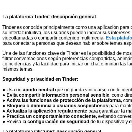
La plataforma Tinder: descripción general
Tinder es conocida principalmente como una aplicación para c
su interfaz intuitiva, los usuarios pueden indicar sus interes
videollamadas o compartir contenido multimedia.
Esta plataf
para conectar a personas que desean hablar sobre temas espe
Una de las funciones clave de Tinder es la posibilidad de most
filtrar conversaciones según preferencias compartidas, animá
coincidencias y la facilidad para iniciar un chat eliminan la
mismos temas.
Seguridad y privacidad en Tinder:
● Usa un
apodo neutral
que no pueda vincularse con tu ident
●
Evita compartir información personal sensible
, como dir
●
Activa las funciones de protección de la plataforma
, com
●
Bloquea o denuncia a usuarios sospechosos
para mante
●
Actualiza la aplicación regularmente
para garantizar la má
●
Practica un comportamiento consciente
, evitando conver
● Revisa
la configuración de seguridad
de tu dispositivo y 
La plataforma OkCupid: descripción general