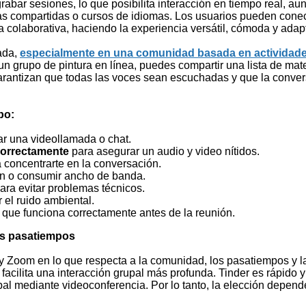
 grabar sesiones, lo que posibilita interacción en tiempo real, 
uras compartidas o cursos de idiomas. Los usuarios pueden cone
ra colaborativa, haciendo la experiencia versátil, cómoda y adap
ada,
especialmente en una comunidad basada en actividad
un grupo de pintura en línea, puedes compartir una lista de mate
garantizan que todas las voces sean escuchadas y que la conver
po:
ar una videollamada o chat.
correctamente
para asegurar un audio y video nítidos.
a concentrarte en la conversación.
ón o consumir ancho de banda.
ara evitar problemas técnicos.
 el ruido ambiental.
 que funciona correctamente antes de la reunión.
os pasatiempos
 y Zoom en lo que respecta a la comunidad, los pasatiempos y l
acilita una interacción grupal más profunda. Tinder es rápido y 
pal mediante videoconferencia. Por lo tanto, la elección depende