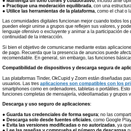
●
Mantenga un tono cortés y colaborativo
, incluso ante op
●
Practique una moderación equilibrada
, con una estructur
●
Utilice las herramientas de la plataforma
, como el chat o 
Las comunidades digitales funcionan mejor cuando todos los p
pueden elegir unirse a grupos que reflejen sus valores, y po
lenguaje ofensivo o excluyente y animar a la participación d
continuidad de la interacción.
Si bien el objetivo de comunicarse mediante estas aplicacione
de pago. Recuerda que la presencia de anuncios puede afectar 
recomendable. En general, sin embargo, las funciones básicas
Compatibilidad de dispositivos y descarga segura de apl
Las plataformas Tinder, OkCupid y Zoom están diseñadas para 
usuarios. Las tres
aplicaciones son compatibles con los pr
smartphones como en ordenadores, tabletas o portátiles. Esto 
funciones completas de mensajería, videollamadas y grupos vir
Descarga y uso seguro de aplicaciones
:
●
Guarda tus credenciales de forma segura
; no las compar
●
Descarga solo desde fuentes oficiales
, como Google Play 
●
Evita las versiones modificadas o no autorizadas
, ya qu
●
Lee las reseñas y comprueba el número de descargas
pa