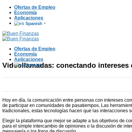
Skip
Ofertas de Empleo
to
Economía
content
Aplicaciones
Spanish
▼
Ofertas de Empleo
Economía
Aplicaciones
Videollamadas: conectando intereses
Spanish
▼
Hoy en día, la comunicación entre personas con intereses com
de participar en comunidades de pasatiempos. Las herramienta
tradicionales, estas tecnologías hacen que las interacciones s
Elegir la plataforma que mejor se adapte a tus objetivos de 
para el simple intercambio de opiniones o la discusión de inte
mensajería o los foros de discusión.