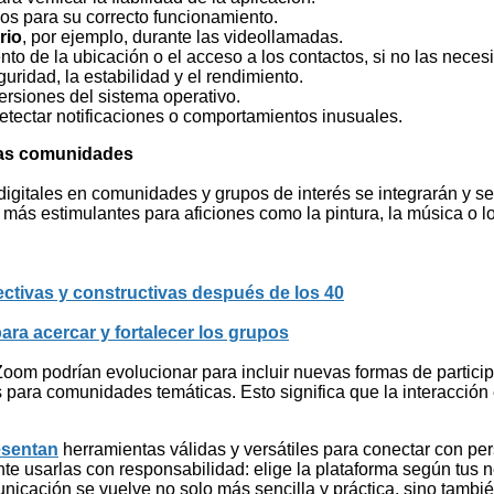
ios para su correcto funcionamiento.
rio
, por ejemplo, durante las videollamadas.
to de la ubicación o el acceso a los contactos, si no las necesi
uridad, la estabilidad y el rendimiento.
ersiones del sistema operativo.
etectar notificaciones o comportamientos inusuales.
 las comunidades
igitales en comunidades y grupos de interés se integrarán y s
más estimulantes para aficiones como la pintura, la música o l
ctivas y constructivas después de los 40
ra acercar y fortalecer los grupos
Zoom podrían evolucionar para incluir nuevas formas de partici
 para comunidades temáticas. Esto significa que la interacción 
esentan
herramientas válidas y versátiles para conectar con pe
nte usarlas con responsabilidad: elige la plataforma según tus
nicación se vuelve no solo más sencilla y práctica, sino tambi