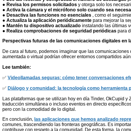
●
Revisa los permisos solicitados
y otorga solo los necesar
●
Activa la cámara y el micrófono solo cuando sea necesa
●
Desactiva las funciones no esenciales
, como el seguimien
●
Actualiza la aplicación periódicamente
para mejorar la seg
●
Mantén tu dispositivo actualizado
instalando las últimas v
●
Realiza comprobaciones de seguridad periódicas
para d
Perspectivas futuras de las comunicaciones digitales en
De cara al futuro, podemos imaginar que las comunicaciones d
aumentada o virtual podrían ofrecer entornos compartidos aún 
Lee también:
✅
Videollamadas seguras: cómo tener conversaciones efe
✅
Diálogo y comunidad: la tecnología como herramienta pa
Las plataformas que se utilizan hoy en día Tinder, OkCupid y 
traducción simultánea o incluso eventos en directo específicos
pero con la comodidad de lo digital.
En conclusión,
las aplicaciones que hemos analizado repr
comunes, trascendiendo las fronteras geográficas. Es importa
contribuye con respeto a la comunidad. De esta forma, la comu