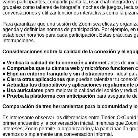
varios participantes, compartir pantalla, usar chat integrado y
grupales como talleres de fotografía, noches de juegos, lect
conversaciones y utilizar funciones interactivas como la pizar
Para garantizar que una sesión de Zoom sea eficaz y organiz
agenda y definir las normas de participación. Por ejemplo, en 
establecer horarios para cada participación. Estas prácticas 
interrupciones.
Consideraciones sobre la calidad de la conexión y el equi
●
Verifica la calidad de tu conexión a internet
antes de inici
●
Comprueba que tu cámara web y micrófono funcionen 
●
Elige un entorno tranquilo y sin distracciones
, ideal par
●
Cierra otras aplicaciones
que puedan ralentizar tu conexi
●
Actualiza tus dispositivos y aplicaciones regularmente
p
●
Usa auriculares
para mejorar la calidad del sonido y reducir
●
Prueba la plataforma con anticipación
para asegurarte de
Comparación de tres herramientas para la comunidad y l
Es interesante observar las diferencias entre Tinder, OkCupid
primer encuentro y la conversación inicial, mientras que Zoom f
intereses; Zoom permite la organización y la participación gru
eventos o simplemente una conversación informal.