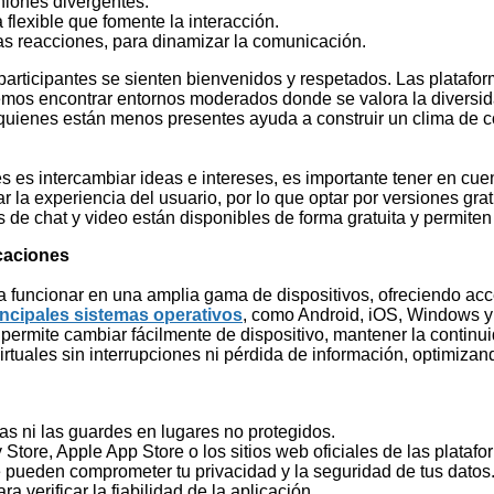
iniones divergentes.
a flexible que fomente la interacción.
las reacciones, para dinamizar la comunicación.
articipantes se sienten bienvenidos y respetados. Las platafo
demos encontrar entornos moderados donde se valora la diversid
e quienes están menos presentes ayuda a construir un clima de
s es intercambiar ideas e intereses, es importante tener en cu
la experiencia del usuario, por lo que optar por versiones grat
 de chat y video están disponibles de forma gratuita y permite
icaciones
funcionar en una amplia gama de dispositivos, ofreciendo acce
incipales sistemas operativos
, como Android, iOS, Windows y
permite cambiar fácilmente de dispositivo, mantener la continu
tuales sin interrupciones ni pérdida de información, optimizand
tas ni las guardes en lugares no protegidos.
Store, Apple App Store o los sitios web oficiales de las platafo
e pueden comprometer tu privacidad y la seguridad de tus datos
ra verificar la fiabilidad de la aplicación.