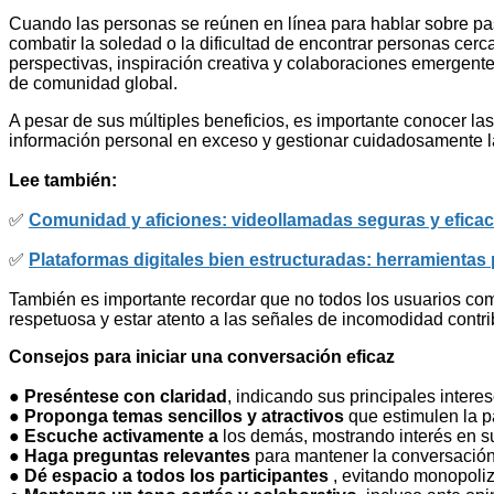
Cuando las personas se reúnen en línea para hablar sobre pas
combatir la soledad o la dificultad de encontrar personas cer
perspectivas, inspiración creativa y colaboraciones emergentes
de comunidad global.
A pesar de sus múltiples beneficios, es importante conocer las
información personal en exceso y gestionar cuidadosamente la v
Lee también:
✅
Comunidad y aficiones: videollamadas seguras y eficac
✅
Plataformas digitales bien estructuradas: herramienta
También es importante recordar que no todos los usuarios comp
respetuosa y estar atento a las señales de incomodidad contr
Consejos para iniciar una conversación eficaz
●
Preséntese con claridad
, indicando sus principales intere
●
Proponga temas sencillos y atractivos
que estimulen la pa
●
Escuche activamente a
los demás, mostrando interés en s
●
Haga preguntas relevantes
para mantener la conversación 
●
Dé espacio a todos los participantes
, evitando monopoliz