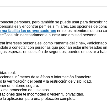
onectar personas, pero también se puede usar para descubrir c
es personales y encontrar perfiles similares. Las opciones de com
orma facilita las conversaciones
entre los miembros de una com
cíficos, sin necesariamente buscar una amistad personal.
rar intereses personales, como «amante del cine», «aficionado a
ndote a conectar con personas que podrían estar interesadas en
s largas esperas: en cuestión de segundos, puedes empezar a ha
idad real.
ecciones, números de teléfono o información financiera.
o la verificación del perfil y la restricción de visibilidad.
ner un entorno seguro.
xima protección de tus datos.
saciones que te incomoden o violen tu privacidad.
de la aplicación para una protección completa.