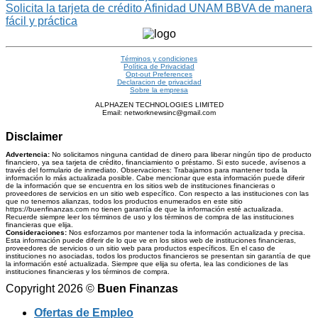
Solicita la tarjeta de crédito Afinidad UNAM BBVA de manera
fácil y práctica
Términos y condiciones
Política de Privacidad
Opt-out Preferences
Declaracion de privacidad
Sobre la empresa
ALPHAZEN TECHNOLOGIES LIMITED
Email: networknewsinc@gmail.com
Disclaimer
Advertencia:
No solicitamos ninguna cantidad de dinero para liberar ningún tipo de producto
financiero, ya sea tarjeta de crédito, financiamiento o préstamo. Si esto sucede, avísenos a
través del formulario de inmediato. Observaciones: Trabajamos para mantener toda la
información lo más actualizada posible. Cabe mencionar que esta información puede diferir
de la información que se encuentra en los sitios web de instituciones financieras o
proveedores de servicios en un sitio web específico. Con respecto a las instituciones con las
que no tenemos alianzas, todos los productos enumerados en este sitio
https://buenfinanzas.com no tienen garantía de que la información esté actualizada.
Recuerde siempre leer los términos de uso y los términos de compra de las instituciones
financieras que elija.
Consideraciones:
Nos esforzamos por mantener toda la información actualizada y precisa.
Esta información puede diferir de lo que ve en los sitios web de instituciones financieras,
proveedores de servicios o un sitio web para productos específicos. En el caso de
instituciones no asociadas, todos los productos financieros se presentan sin garantía de que
la información esté actualizada. Siempre que elija su oferta, lea las condiciones de las
instituciones financieras y los términos de compra.
Copyright 2026 ©
Buen Finanzas
Ofertas de Empleo