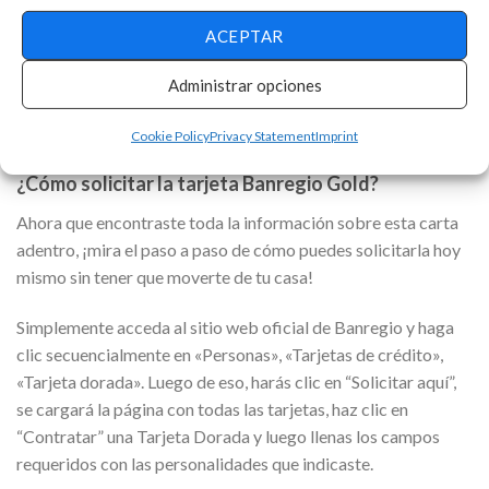
documentos oficiales de identificación con una vigencia de 6
ACEPTAR
meses o más y con fotografía.
Administrar opciones
Y, por último, debe completar y firmar una solicitud de
crédito. Eso es todo, muy fácil ¿no crees?
Cookie Policy
Privacy Statement
Imprint
¿Cómo solicitar la tarjeta Banregio Gold?
Ahora que encontraste toda la información sobre esta carta
adentro, ¡mira el paso a paso de cómo puedes solicitarla hoy
mismo sin tener que moverte de tu casa!
Simplemente acceda al sitio web oficial de Banregio y haga
clic secuencialmente en «Personas», «Tarjetas de crédito»,
«Tarjeta dorada». Luego de eso, harás clic en “Solicitar aquí”,
se cargará la página con todas las tarjetas, haz clic en
“Contratar” una Tarjeta Dorada y luego llenas los campos
requeridos con las personalidades que indicaste.