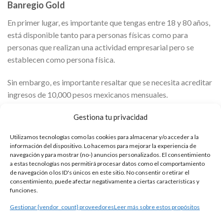
Banregio Gold
En primer lugar, es importante que tengas entre 18 y 80 años,
está disponible tanto para personas físicas como para
personas que realizan una actividad empresarial pero se
establecen como persona física.
Sin embargo, es importante resaltar que se necesita acreditar
ingresos de 10,000 pesos mexicanos mensuales.
Anuncio
Gestiona tu privacidad
Utilizamos tecnologías como las cookies para almacenar y/o acceder a la
información del dispositivo. Lo hacemos para mejorar la experiencia de
navegación y para mostrar (no-) anuncios personalizados. El consentimiento
¡Solicita tu préstamo sin intereses en Banco Azteca!
a estas tecnologías nos permitirá procesar datos como el comportamiento
de navegación o los ID's únicos en este sitio. No consentir o retirar el
Mercado Pago ofrece préstamo fácil con financiación
consentimiento, puede afectar negativamente a ciertas características y
rápida y segura: Préstamos Personales en línea
funciones.
Gestionar {vendor_count} proveedores
Leer más sobre estos propósitos
Debes presentar un documento que acredite donde vives
actualmente, un documento que acredite tus ingresos y dos