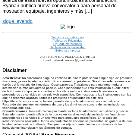
acerca de esas nuevas oportunidades a continuación.
Ryanair publica nueva convocatoria para personal de
mostrador, equipaje, ingenieros y más […]
sigue leyendo
Términos y condiciones
Política de Privacidad
Opt-out Preferences
Declaracion de privacidad
Sobre la empresa
ALPHAZEN TECHNOLOGIES LIMITED
Email: networknewsinc@gmail.com
Disclaimer
Advertencia:
No solicitamos ninguna cantidad de dinero para liberar ningún tipo de producto
financiero, ya sea tarjeta de crédito, financiamiento o préstamo. Si esto sucede, avísenos a
través del formulario de inmediato. Observaciones: Trabajamos para mantener toda la
información lo más actualizada posible. Cabe mencionar que esta información puede diferir
de la información que se encuentra en los sitios web de instituciones financieras o
proveedores de servicios en un sitio web específico. Con respecto a las instituciones con las
que no tenemos alianzas, todos los productos enumerados en este sitio
https://buenfinanzas.com no tienen garantía de que la información esté actualizada.
Recuerde siempre leer los términos de uso y los términos de compra de las instituciones
financieras que elija.
Consideraciones:
Nos esforzamos por mantener toda la información actualizada y precisa.
Esta información puede diferir de lo que ve en los sitios web de instituciones financieras,
proveedores de servicios o un sitio web para productos específicos. En el caso de
instituciones no asociadas, todos los productos financieros se presentan sin garantía de que
la información esté actualizada. Siempre que elija su oferta, lea las condiciones de las
instituciones financieras y los términos de compra.
Copyright 2026 ©
Buen Finanzas