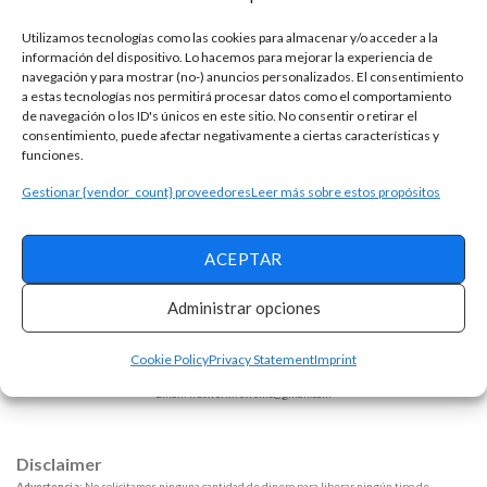
Utilizamos tecnologías como las cookies para almacenar y/o acceder a la
información del dispositivo. Lo hacemos para mejorar la experiencia de
navegación y para mostrar (no-) anuncios personalizados. El consentimiento
a estas tecnologías nos permitirá procesar datos como el comportamiento
de navegación o los ID's únicos en este sitio. No consentir o retirar el
consentimiento, puede afectar negativamente a ciertas características y
funciones.
Gestionar {vendor_count} proveedores
Leer más sobre estos propósitos
ACEPTAR
Términos y condiciones
Política de Privacidad
Administrar opciones
Opt-out Preferences
Declaracion de privacidad
Sobre la empresa
Cookie Policy
Privacy Statement
Imprint
ALPHAZEN TECHNOLOGIES LIMITED
Email: networknewsinc@gmail.com
Disclaimer
Advertencia:
No solicitamos ninguna cantidad de dinero para liberar ningún tipo de