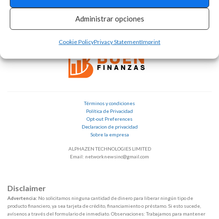
Administrar opciones
Cookie Policy
Privacy Statement
Imprint
Términos y condiciones
Política de Privacidad
Opt-out Preferences
Declaracion de privacidad
Sobre la empresa
ALPHAZEN TECHNOLOGIES LIMITED
Email: networknewsinc@gmail.com
Disclaimer
Advertencia:
No solicitamos ninguna cantidad de dinero para liberar ningún tipo de
producto financiero, ya sea tarjeta de crédito, financiamiento o préstamo. Si esto sucede,
avísenos a través del formulario de inmediato. Observaciones: Trabajamos para mantener