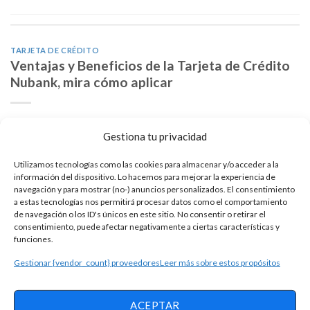
TARJETA DE CRÉDITO
Ventajas y Beneficios de la Tarjeta de Crédito
Nubank, mira cómo aplicar
Si estás buscando una tarjeta de crédito bancaria para elevar
Gestiona tu privacidad
-con su correcto uso- un historial crediticio en el Buró de
Crédito, pero la temida anualidad es algo que evitas a la hora
Utilizamos tecnologías como las cookies para almacenar y/o acceder a la
de escoger el plástico que vas a contratar, entonces hallarás
información del dispositivo. Lo hacemos para mejorar la experiencia de
navegación y para mostrar (no-) anuncios personalizados. El consentimiento
varias opciones en el mercado mexicano. En el caso de la
a estas tecnologías nos permitirá procesar datos como el comportamiento
categoría […]
de navegación o los ID's únicos en este sitio. No consentir o retirar el
consentimiento, puede afectar negativamente a ciertas características y
funciones.
SIGUE LEYENDO
Gestionar {vendor_count} proveedores
Leer más sobre estos propósitos
ACEPTAR