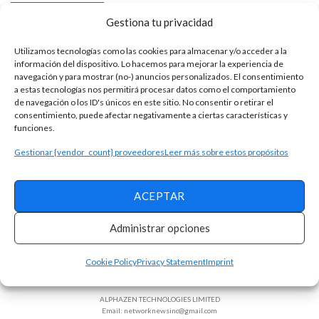
SIGUE LEYENDO
Gestiona tu privacidad
Utilizamos tecnologías como las cookies para almacenar y/o acceder a la
información del dispositivo. Lo hacemos para mejorar la experiencia de
navegación y para mostrar (no-) anuncios personalizados. El consentimiento
a estas tecnologías nos permitirá procesar datos como el comportamiento
de navegación o los ID's únicos en este sitio. No consentir o retirar el
consentimiento, puede afectar negativamente a ciertas características y
funciones.
Gestionar {vendor_count} proveedores
Leer más sobre estos propósitos
ACEPTAR
Administrar opciones
Términos y condiciones
Política de Privacidad
Opt-out Preferences
Cookie Policy
Privacy Statement
Imprint
Declaracion de privacidad
Sobre la empresa
ALPHAZEN TECHNOLOGIES LIMITED
Email: networknewsinc@gmail.com