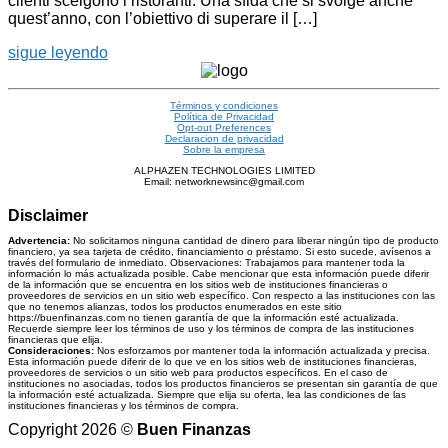
clienti scelgono i ristoranti. Una sfida che si svolge anche
quest’anno, con l’obiettivo di superare il […]
sigue leyendo
Términos y condiciones
Política de Privacidad
Opt-out Preferences
Declaracion de privacidad
Sobre la empresa
ALPHAZEN TECHNOLOGIES LIMITED
Email: networknewsinc@gmail.com
Disclaimer
Advertencia:
No solicitamos ninguna cantidad de dinero para liberar ningún tipo de producto
financiero, ya sea tarjeta de crédito, financiamiento o préstamo. Si esto sucede, avísenos a
través del formulario de inmediato. Observaciones: Trabajamos para mantener toda la
información lo más actualizada posible. Cabe mencionar que esta información puede diferir
de la información que se encuentra en los sitios web de instituciones financieras o
proveedores de servicios en un sitio web específico. Con respecto a las instituciones con las
que no tenemos alianzas, todos los productos enumerados en este sitio
https://buenfinanzas.com no tienen garantía de que la información esté actualizada.
Recuerde siempre leer los términos de uso y los términos de compra de las instituciones
financieras que elija.
Consideraciones:
Nos esforzamos por mantener toda la información actualizada y precisa.
Esta información puede diferir de lo que ve en los sitios web de instituciones financieras,
proveedores de servicios o un sitio web para productos específicos. En el caso de
instituciones no asociadas, todos los productos financieros se presentan sin garantía de que
la información esté actualizada. Siempre que elija su oferta, lea las condiciones de las
instituciones financieras y los términos de compra.
Copyright 2026 ©
Buen Finanzas