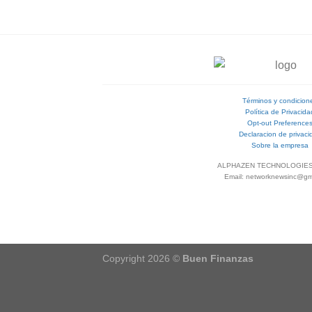
Términos y condicion
Política de Privacida
Opt-out Preference
Declaracion de privaci
Sobre la empresa
ALPHAZEN TECHNOLOGIES
Email: networknewsinc@gm
Copyright 2026 ©
Buen Finanzas