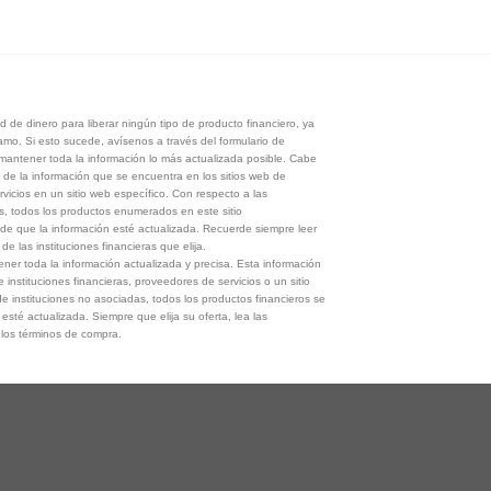
 de dinero para liberar ningún tipo de producto financiero, ya
tamo. Si esto sucede, avísenos a través del formulario de
antener toda la información lo más actualizada posible. Cabe
 de la información que se encuentra en los sitios web de
rvicios en un sitio web específico. Con respecto a las
s, todos los productos enumerados en este sitio
de que la información esté actualizada. Recuerde siempre leer
e las instituciones financieras que elija.
er toda la información actualizada y precisa. Esta información
e instituciones financieras, proveedores de servicios o un sitio
e instituciones no asociadas, todos los productos financieros se
esté actualizada. Siempre que elija su oferta, lea las
y los términos de compra.