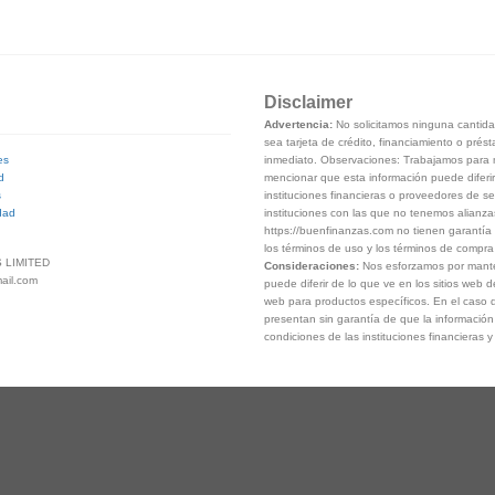
Disclaimer
Advertencia:
No solicitamos ninguna cantidad
sea tarjeta de crédito, financiamiento o prés
inmediato. Observaciones: Trabajamos para m
es
mencionar que esta información puede diferir
d
instituciones financieras o proveedores de se
s
instituciones con las que no tenemos alianza
dad
https://buenfinanzas.com no tienen garantía 
los términos de uso y los términos de compra d
 LIMITED
Consideraciones:
Nos esforzamos por manten
ail.com
puede diferir de lo que ve en los sitios web d
web para productos específicos. En el caso d
presentan sin garantía de que la información 
condiciones de las instituciones financieras 