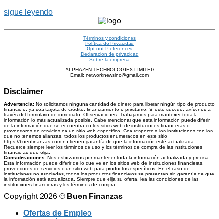
sigue leyendo
Términos y condiciones
Política de Privacidad
Opt-out Preferences
Declaracion de privacidad
Sobre la empresa
ALPHAZEN TECHNOLOGIES LIMITED
Email: networknewsinc@gmail.com
Disclaimer
Advertencia:
No solicitamos ninguna cantidad de dinero para liberar ningún tipo de producto
financiero, ya sea tarjeta de crédito, financiamiento o préstamo. Si esto sucede, avísenos a
través del formulario de inmediato. Observaciones: Trabajamos para mantener toda la
información lo más actualizada posible. Cabe mencionar que esta información puede diferir
de la información que se encuentra en los sitios web de instituciones financieras o
proveedores de servicios en un sitio web específico. Con respecto a las instituciones con las
que no tenemos alianzas, todos los productos enumerados en este sitio
https://buenfinanzas.com no tienen garantía de que la información esté actualizada.
Recuerde siempre leer los términos de uso y los términos de compra de las instituciones
financieras que elija.
Consideraciones:
Nos esforzamos por mantener toda la información actualizada y precisa.
Esta información puede diferir de lo que ve en los sitios web de instituciones financieras,
proveedores de servicios o un sitio web para productos específicos. En el caso de
instituciones no asociadas, todos los productos financieros se presentan sin garantía de que
la información esté actualizada. Siempre que elija su oferta, lea las condiciones de las
instituciones financieras y los términos de compra.
Copyright 2026 ©
Buen Finanzas
Ofertas de Empleo