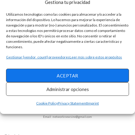
Gestiona tu privacidad
Utilizamos tecnologías como las cookies para almacenar y/o acceder a la
información del dispositivo. Lo hacemos para mejorar la experiencia de
navegación y para mostrar (no-) anuncios personalizados. El consentimiento
a estas tecnologías nos permitirá procesar datos como el comportamiento
de navegación o los ID's únicos en este sitio. No consentir o retirar el
consentimiento, puede afectar negativamente a ciertas características y
funciones.
Gestionar {vendor_count} proveedores
Leer más sobre estos propósitos
ACEPTAR
Términos y condiciones
Administrar opciones
Política de Privacidad
Opt-out Preferences
Declaracion de privacidad
Cookie Policy
Privacy Statement
Imprint
Sobre la empresa
ALPHAZEN TECHNOLOGIES LIMITED
Email: networknewsinc@gmail.com