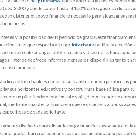
as. La cantidad del
préstamo
, que se adapta a las necesidades edu
0 o S/ 3,000 y puede cubrir hasta el 100% de los gastos educativos
puedan obtener el apoyo financiero necesario para alcanzar sus met
 financieros.
 meses y la posibilidad de un periodo de gracia, este financiamien
ucación. En lo que respecta al pago,
Interbank
facilita la elección
s permiten realizar pagos dobles en julio y diciembre. Para aquello
agos, Interbank ofrece informes mensuales, disponibles tanto en f
un costo adicional.
studios de Interbank es dar un paso transformador que abre las pue
liar sus horizontes educativos y construir una base sólida para su 
na como un pilar fundamental en este viaje, demostrando un compr
ual, mediante una oferta financiera que se caracteriza por su accesi
 específicas de cada solicitante.
samente diseñado para aliviar la carga financiera asociada con la 
zando que las barreras económicas no sean un obstáculo para el é