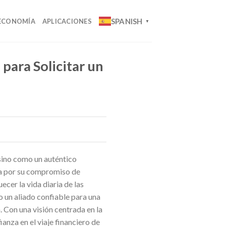
SPANISH
ECONOMÍA
APLICACIONES
▼
para Solicitar un
 sino como un auténtico
ca por su compromiso de
cer la vida diaria de las
 un aliado confiable para una
 Con una visión centrada en la
anza en el viaje financiero de