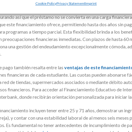
Cookie Policy
Privacy Statement
Imprint
 del financiamiento se basa en diversos factores, incluyendo el hist
gurando así que el préstamo no se convierta en una carga financie
que este financiamiento ofrece, permitiendo hasta dos años sin pa
a programas a tiempo parcial. Esta flexibilidad brinda a los benef
in preocupaciones financieras inmediatas. Con plazos de hasta 60 m
iona una gestión del endeudamiento excepcionalmente cómoda, ad
.
de pago también resalta entre las
ventajas de este financiamient
ones financieras de cada estudiante. Las cuotas pueden abonarse fá
ia red de tiendas, supermercados asociados o mediante débito auto
s financieros. Para acceder al Financiamiento Educativo de Inte
nterbank, donde recibirán orientación personalizada para iniciar la 
financiamiento incluyen tener entre 25 y 71 años, demostrar un in
reja), y contar con una estabilidad laboral de al menos seis meses
asos. Es fundamental no tener antecedentes de incumplimiento de 