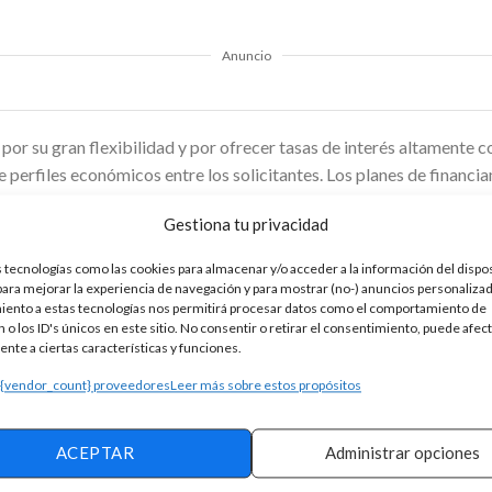
Anuncio
por su gran flexibilidad y por ofrecer tasas de interés altamente 
 perfiles económicos entre los solicitantes. Los planes de financ
los costos de matrícula y enseñanza, sino también para abarcar otr
Gestiona tu privacidad
ojamiento y manutención, especialmente para aquellos que estudian
 el proceso de solicitud de este
financiamiento
, permitiendo a l
 tecnologías como las cookies para almacenar y/o acceder a la información del dispos
 físicas. Además, se ofrece un servicio de asesoramiento altament
ra mejorar la experiencia de navegación y para mostrar (no-) anuncios personalizad
iento a estas tecnologías nos permitirá procesar datos como el comportamiento de
tes pueden recibir orientación experta para elegir la opción financi
 o los ID's únicos en este sitio. No consentir o retirar el consentimiento, puede afec
pecíficas.
nte a ciertas características y funciones.
 {vendor_count} proveedores
Leer más sobre estos propósitos
es con préstamos personales hechos para avanzar
ACEPTAR
Administrar opciones
rjetas de crédito con beneficios para explorar el mundo