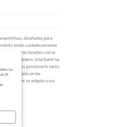
competitivas, diseñadas para
iamiento están cuidadosamente
os gastos relacionados con la
 en el extranjero. Interbank ha
os interesados gestionarlo tanto
itivo. Lo
e personalizado en las
os. El
era que mejor se adapte a sus
tar