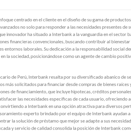
enfoque centrado en el cliente en el diseño de su gama de producto
 avanzados no solo para responder a las necesidades presentes de s
oque innovador ha situado a Interbank a la vanguardia en el sector b
iones financieras convencionales, buscando contribuir al bienesta
es entornos laborales. Su dedicación a la responsabilidad social d
 en la sociedad, posicionándose como un agente de cambio positivo
ario de Perú, Interbank resalta por su diversificado abanico de se
os más solicitados para financiar desde compras de bienes raíces y
ones de financiamiento, que incluye hipotecas, créditos personales
atisfacer las necesidades específicas de cada usuario, ofreciendo 
convirtiendo a Interbank en una opción atractiva para diversos perf
esoramiento experto brindado por el equipo de Interbank ayudan a 
ontrar la solución de préstamo que mejor se adapte a sus necesida
icada y servicio de calidad consolida la posición de Interbank com