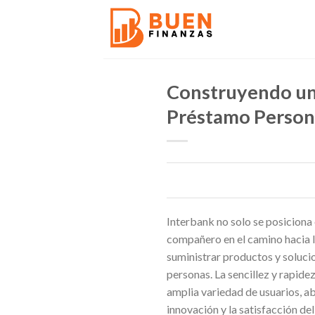
Skip
to
content
Construyendo un 
Préstamo Persona
Interbank no solo se posiciona
compañero en el camino hacia l
suministrar productos y solucio
personas. La sencillez y rapide
amplia variedad de usuarios, a
innovación y la satisfacción de