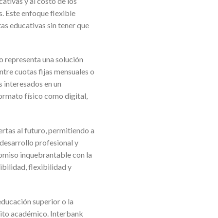
cativas y al costo de los
. Este enfoque flexible
as educativas sin tener que
to representa una solución
 entre cuotas fijas mensuales o
s interesados en un
ormato físico como digital,
rtas al futuro, permitiendo a
desarrollo profesional y
omiso inquebrantable con la
bilidad, flexibilidad y
educación superior o la
xito académico. Interbank