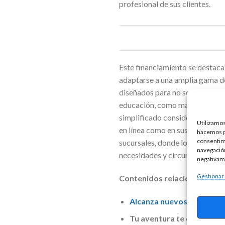
profesional de sus clientes.
Este financiamiento se destaca 
adaptarse a una amplia gama de
diseñados para no solo cubrir 
educación, como materiales, al
simplificado considerablemente
Utilizamos
en línea como en sus sucursales
hacemos pa
consentim
sucursales, donde los solicitan
navegación
necesidades y circunstancias es
negativame
Gestionar
Contenidos relacionados:
Alcanza nuevos horizont
Tu aventura te espera: ta