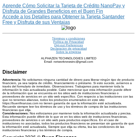
Aprende Cómo Solicitar la Tarjeta de Crédito NanoPay y
Disfruta de Grandes Beneficios en el Buen Fin
Accede a los Detalles para Obtener la Tarjeta Santander
Free y Disfruta de sus Ventajas
Términos y condiciones
Política de Privacidad
Opt-out Preferences
Declaracion de privacidad
Sobre la empresa
ALPHAZEN TECHNOLOGIES LIMITED
Email: networknewsinc@gmail.com
Disclaimer
Advertencia:
No solicitamos ninguna cantidad de dinero para liberar ningún tipo de producto
financiero, ya sea tarjeta de crédito, financiamiento o préstamo. Si esto sucede, avísenos a
través del formulario de inmediato. Observaciones: Trabajamos para mantener toda la
información lo más actualizada posible. Cabe mencionar que esta información puede diferir
de la información que se encuentra en los sitios web de instituciones financieras o
proveedores de servicios en un sitio web específico. Con respecto a las instituciones con las
que no tenemos alianzas, todos los productos enumerados en este sitio
https://buenfinanzas.com no tienen garantía de que la información esté actualizada.
Recuerde siempre leer los términos de uso y los términos de compra de las instituciones
financieras que elija.
Consideraciones:
Nos esforzamos por mantener toda la información actualizada y precisa.
Esta información puede diferir de lo que ve en los sitios web de instituciones financieras,
proveedores de servicios o un sitio web para productos específicos. En el caso de
instituciones no asociadas, todos los productos financieros se presentan sin garantía de que
la información esté actualizada. Siempre que elija su oferta, lea las condiciones de las
instituciones financieras y los términos de compra.