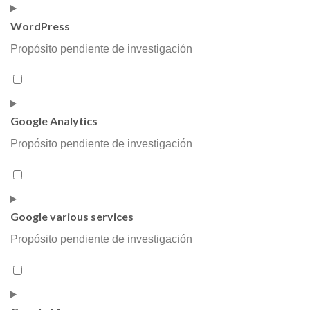
service
WordPress
google-
recaptcha
Propósito pendiente de investigación
Consent
to
service
Google Analytics
wordpress
Propósito pendiente de investigación
Consent
to
service
Google various services
google-
analytics
Propósito pendiente de investigación
Consent
to
service