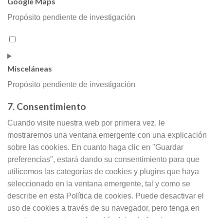
Google Maps
google-
various-
Propósito pendiente de investigación
services
Consent
to
service
Misceláneas
google-
maps
Propósito pendiente de investigación
7. Consentimiento
Consent
to
Cuando visite nuestra web por primera vez, le
service
mostraremos una ventana emergente con una explicación
misceláneas
sobre las cookies. En cuanto haga clic en "Guardar
preferencias", estará dando su consentimiento para que
utilicemos las categorías de cookies y plugins que haya
seleccionado en la ventana emergente, tal y como se
describe en esta Política de cookies. Puede desactivar el
uso de cookies a través de su navegador, pero tenga en