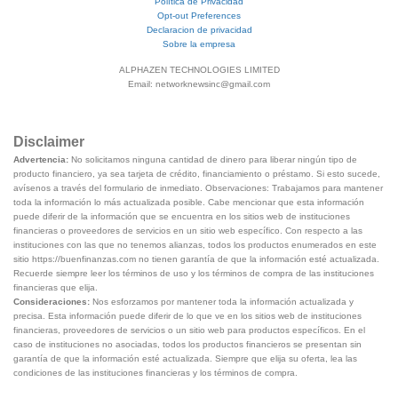
Política de Privacidad
Opt-out Preferences
Declaracion de privacidad
Sobre la empresa
ALPHAZEN TECHNOLOGIES LIMITED
Email: networknewsinc@gmail.com
Disclaimer
Advertencia:
No solicitamos ninguna cantidad de dinero para liberar ningún tipo de
producto financiero, ya sea tarjeta de crédito, financiamiento o préstamo. Si esto sucede,
avísenos a través del formulario de inmediato. Observaciones: Trabajamos para mantener
toda la información lo más actualizada posible. Cabe mencionar que esta información
puede diferir de la información que se encuentra en los sitios web de instituciones
financieras o proveedores de servicios en un sitio web específico. Con respecto a las
instituciones con las que no tenemos alianzas, todos los productos enumerados en este
sitio https://buenfinanzas.com no tienen garantía de que la información esté actualizada.
Recuerde siempre leer los términos de uso y los términos de compra de las instituciones
financieras que elija.
Consideraciones:
Nos esforzamos por mantener toda la información actualizada y
precisa. Esta información puede diferir de lo que ve en los sitios web de instituciones
financieras, proveedores de servicios o un sitio web para productos específicos. En el
caso de instituciones no asociadas, todos los productos financieros se presentan sin
garantía de que la información esté actualizada. Siempre que elija su oferta, lea las
condiciones de las instituciones financieras y los términos de compra.