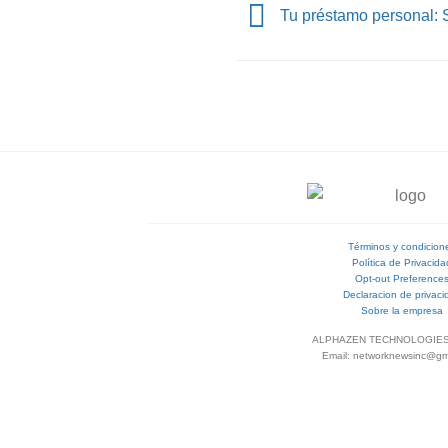
Tu préstamo personal: S
Términos y condicion
Política de Privacida
Opt-out Preference
Declaracion de privaci
Sobre la empresa
ALPHAZEN TECHNOLOGIES
Email: networknewsinc@gm