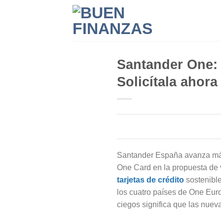
Skip
to
content
Santander One: 
Solicítala ahora
Santander España avanza más
One Card en la propuesta de v
tarjetas de crédito
sostenible
los cuatro países de One Europ
ciegos significa que las nuev