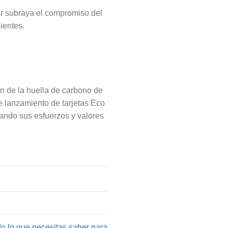
er subraya el compromiso del
ientes.
ón de la huella de carbono de
e lanzamiento de tarjetas Eco
cando sus esfuerzos y valores
o lo que necesitas saber para