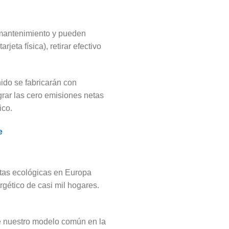
o mantenimiento y pueden
jeta física), retirar efectivo
nido se fabricarán con
grar las cero emisiones netas
ico.
e
jetas ecológicas en Europa
gético de casi mil hogares.
de nuestro modelo común en la