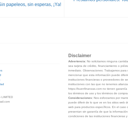
in papeleos, sin esperas, ¡Ya!
Disclaimer
Advertencia:
No solicitamos ninguna cantidad
sea tarjeta de crédito, financiamiento o prés
inmediato. Observaciones: Trabajamos para m
es
mencionar que esta información puede diferir
d
instituciones financieras o proveedores de se
s
instituciones con las que no tenemos alianza
dad
https://buenfinanzas.com no tienen garantía 
los términos de uso y los términos de compra d
 LIMITED
Consideraciones:
Nos esforzamos por manten
ail.com
puede diferir de lo que ve en los sitios web d
web para productos específicos. En el caso d
presentan sin garantía de que la información 
condiciones de las instituciones financieras 