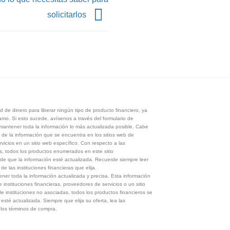
solicitarlos
 de dinero para liberar ningún tipo de producto financiero, ya
tamo. Si esto sucede, avísenos a través del formulario de
antener toda la información lo más actualizada posible. Cabe
 de la información que se encuentra en los sitios web de
rvicios en un sitio web específico. Con respecto a las
s, todos los productos enumerados en este sitio
de que la información esté actualizada. Recuerde siempre leer
e las instituciones financieras que elija.
er toda la información actualizada y precisa. Esta información
e instituciones financieras, proveedores de servicios o un sitio
e instituciones no asociadas, todos los productos financieros se
esté actualizada. Siempre que elija su oferta, lea las
y los términos de compra.