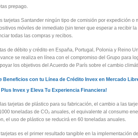
jetas prepago.
as tarjetas Santander ningún tipo de comisión por expedición 
sitivos móviles de inmediato (sin tener que esperar a recibir la tar
nciar todas las compras y recibos.
etas de débito y crédito en España, Portugal, Polonia y Reino U
avance se realiza en línea con el compromiso del Grupo para lo
oyar los objetivos del Acuerdo de París sobre el cambio climát
Beneficios con tu Línea de Crédito Invex en Mercado Libr
rd Plus Invex y Eleva Tu Experiencia Financiera!
las tarjetas de plástico para su fabricación, el cambio a las tar
 1000 toneladas de CO₂ anuales, el equivalente al consumo ener
ón, el uso de plástico se reducirá en 60 toneladas anuales.
tarjetas es el primer resultado tangible en la implementación 