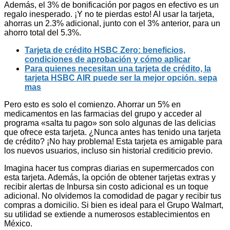
Además, el 3% de bonificación por pagos en efectivo es un
regalo inesperado. ¡Y no te pierdas esto! Al usar la tarjeta,
ahorras un 2.3% adicional, junto con el 3% anterior, para un
ahorro total del 5.3%.
Tarjeta de crédito HSBC Zero: beneficios,
condiciones de aprobación y cómo aplicar
Para quienes necesitan una tarjeta de crédito, la
tarjeta HSBC AIR puede ser la mejor opción. sepa
mas
Pero esto es solo el comienzo. Ahorrar un 5% en
medicamentos en las farmacias del grupo y acceder al
programa «salta tu pago» son solo algunas de las delicias
que ofrece esta tarjeta. ¿Nunca antes has tenido una tarjeta
de crédito? ¡No hay problema! Esta tarjeta es amigable para
los nuevos usuarios, incluso sin historial crediticio previo.
Imagina hacer tus compras diarias en supermercados con
esta tarjeta. Además, la opción de obtener tarjetas extras y
recibir alertas de Inbursa sin costo adicional es un toque
adicional. No olvidemos la comodidad de pagar y recibir tus
compras a domicilio. Si bien es ideal para el Grupo Walmart,
su utilidad se extiende a numerosos establecimientos en
México.