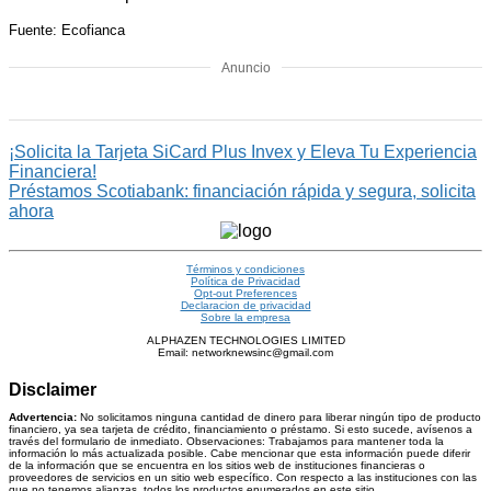
Fuente: Ecofianca
Anuncio
¡Solicita la Tarjeta SiCard Plus Invex y Eleva Tu Experiencia
Financiera!
Préstamos Scotiabank: financiación rápida y segura, solicita
ahora
Términos y condiciones
Política de Privacidad
Opt-out Preferences
Declaracion de privacidad
Sobre la empresa
ALPHAZEN TECHNOLOGIES LIMITED
Email: networknewsinc@gmail.com
Disclaimer
Advertencia:
No solicitamos ninguna cantidad de dinero para liberar ningún tipo de producto
financiero, ya sea tarjeta de crédito, financiamiento o préstamo. Si esto sucede, avísenos a
través del formulario de inmediato. Observaciones: Trabajamos para mantener toda la
información lo más actualizada posible. Cabe mencionar que esta información puede diferir
de la información que se encuentra en los sitios web de instituciones financieras o
proveedores de servicios en un sitio web específico. Con respecto a las instituciones con las
que no tenemos alianzas, todos los productos enumerados en este sitio