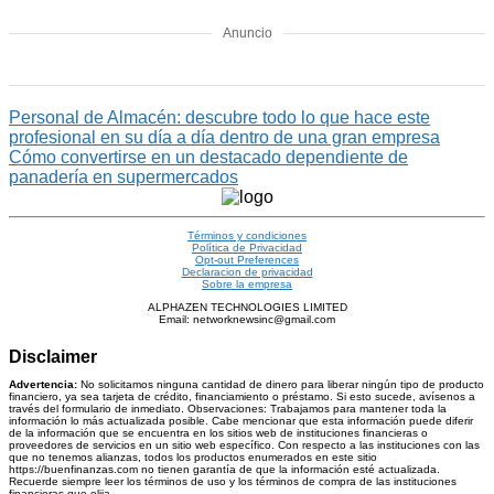
Anuncio
Personal de Almacén: descubre todo lo que hace este
profesional en su día a día dentro de una gran empresa
Cómo convertirse en un destacado dependiente de
panadería en supermercados
Términos y condiciones
Política de Privacidad
Opt-out Preferences
Declaracion de privacidad
Sobre la empresa
ALPHAZEN TECHNOLOGIES LIMITED
Email: networknewsinc@gmail.com
Disclaimer
Advertencia:
No solicitamos ninguna cantidad de dinero para liberar ningún tipo de producto
financiero, ya sea tarjeta de crédito, financiamiento o préstamo. Si esto sucede, avísenos a
través del formulario de inmediato. Observaciones: Trabajamos para mantener toda la
información lo más actualizada posible. Cabe mencionar que esta información puede diferir
de la información que se encuentra en los sitios web de instituciones financieras o
proveedores de servicios en un sitio web específico. Con respecto a las instituciones con las
que no tenemos alianzas, todos los productos enumerados en este sitio
https://buenfinanzas.com no tienen garantía de que la información esté actualizada.
Recuerde siempre leer los términos de uso y los términos de compra de las instituciones
financieras que elija.