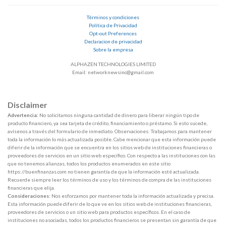
Términos y condiciones
Política de Privacidad
Opt-out Preferences
Declaracion de privacidad
Sobre la empresa
ALPHAZEN TECHNOLOGIES LIMITED
Email: networknewsinc@gmail.com
Disclaimer
Advertencia:
No solicitamos ninguna cantidad de dinero para liberar ningún tipo de
producto financiero, ya sea tarjeta de crédito, financiamiento o préstamo. Si esto sucede,
avísenos a través del formulario de inmediato. Observaciones: Trabajamos para mantener
toda la información lo más actualizada posible. Cabe mencionar que esta información puede
diferir de la información que se encuentra en los sitios web de instituciones financieras o
proveedores de servicios en un sitio web específico. Con respecto a las instituciones con las
que no tenemos alianzas, todos los productos enumerados en este sitio
https://buenfinanzas.com no tienen garantía de que la información esté actualizada.
Recuerde siempre leer los términos de uso y los términos de compra de las instituciones
financieras que elija.
Consideraciones:
Nos esforzamos por mantener toda la información actualizada y precisa.
Esta información puede diferir de lo que ve en los sitios web de instituciones financieras,
proveedores de servicios o un sitio web para productos específicos. En el caso de
instituciones no asociadas, todos los productos financieros se presentan sin garantía de que