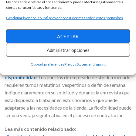
No consentir o retirar el consentimiento, puede afectar negativamente a
sus valores personales se alinean con los de ellos. Ser capaz
ciertas características y funciones.
de articular este alineamiento puede diferenciarlo de otros
Gestionar {vendor_count} proveedores
Leer más sobre estos propósitos
candidatos.
Anuncio
ACEPTAR
Administrar opciones
Mostrar flexibilidad y disponibilidad
Opt-out preferences
Privacy Statement
Imprint
Otro aspecto clave es demostrar su flexibilidad y
disponibilidad
. Los puestos de empleado de stock a menudo
requieren turnos matutinos, vespertinos o de fin de semana.
Indique claramente en su solicitud y durante la entrevista que
está dispuesto a trabajar en estos horarios y que puede
adaptarse a las necesidades de la tienda. La flexibilidad puede
ser una ventaja significativa en el proceso de contratación.
Lea más contenido relacionado
: