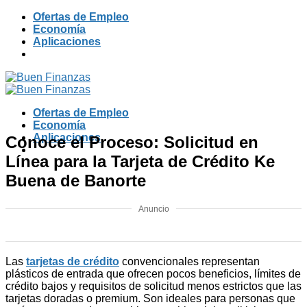
Skip
Ofertas de Empleo
to
Economía
content
Aplicaciones
Ofertas de Empleo
Economía
Aplicaciones
Conoce el Proceso: Solicitud en
Línea para la Tarjeta de Crédito Ke
Buena de Banorte
Anuncio
Las
tarjetas de crédito
convencionales representan
plásticos de entrada que ofrecen pocos beneficios, límites de
crédito bajos y requisitos de solicitud menos estrictos que las
tarjetas doradas o premium. Son ideales para personas que