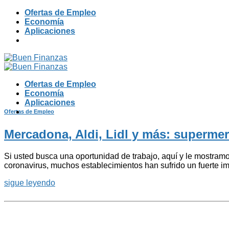
Skip
Ofertas de Empleo
to
Economía
content
Aplicaciones
Ofertas de Empleo
Economía
Aplicaciones
Ofertas de Empleo
Mercadona, Aldi, Lidl y más: superme
Si usted busca una oportunidad de trabajo, aquí y le mostram
coronavirus, muchos establecimientos han sufrido un fuerte i
sigue leyendo