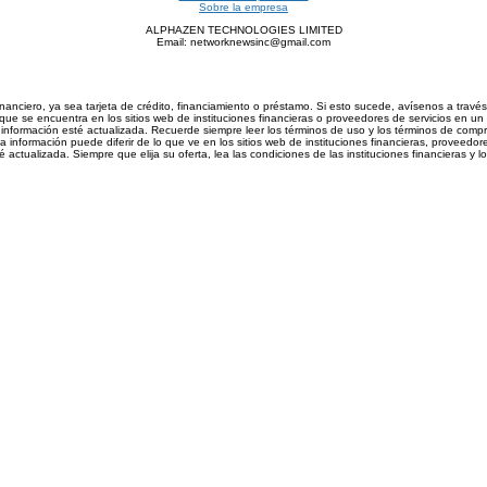
Sobre la empresa
ALPHAZEN TECHNOLOGIES LIMITED
Email: networknewsinc@gmail.com
inanciero, ya sea tarjeta de crédito, financiamiento o préstamo. Si esto sucede, avísenos a trav
ue se encuentra en los sitios web de instituciones financieras o proveedores de servicios en un 
nformación esté actualizada. Recuerde siempre leer los términos de uso y los términos de compra d
información puede diferir de lo que ve en los sitios web de instituciones financieras, proveedore
actualizada. Siempre que elija su oferta, lea las condiciones de las instituciones financieras y 