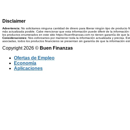
Disclaimer
Advertencia:
No solicitamos ninguna cantidad de dinero para liberar ningún tipo de producto f
más actualizada posible. Cabe mencionar que esta información puede diferir de la información q
los productos enumerados en este sitio https://buenfinanzas.com no tienen garantía de que la i
Consideraciones:
Nos esforzamos por mantener toda la información actualizada y precisa. Esta 
asociadas, todos los productos financieros se presentan sin garantía de que la información esté 
Copyright 2026 ©
Buen Finanzas
Ofertas de Empleo
Economía
Aplicaciones