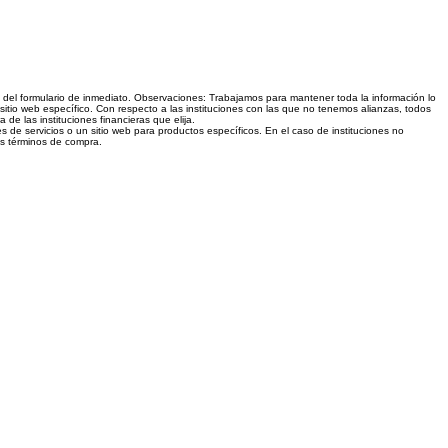
és del formulario de inmediato. Observaciones: Trabajamos para mantener toda la información lo
sitio web específico. Con respecto a las instituciones con las que no tenemos alianzas, todos
e las instituciones financieras que elija.
s de servicios o un sitio web para productos específicos. En el caso de instituciones no
los términos de compra.