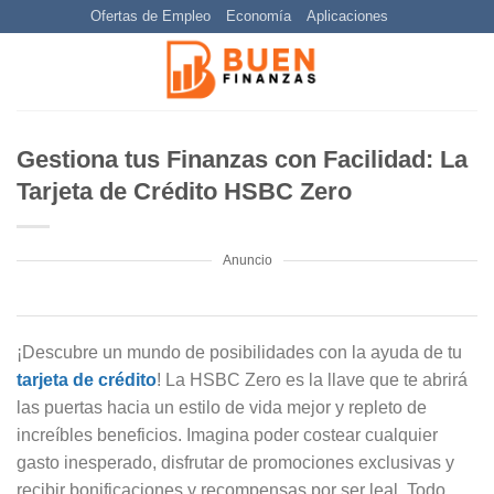
Skip
Ofertas de Empleo
Economía
Aplicaciones
to
content
Gestiona tus Finanzas con Facilidad: La
Tarjeta de Crédito HSBC Zero
Anuncio
¡Descubre un mundo de posibilidades con la ayuda de tu
tarjeta de crédito
! La HSBC Zero es la llave que te abrirá
las puertas hacia un estilo de vida mejor y repleto de
increíbles beneficios. Imagina poder costear cualquier
gasto inesperado, disfrutar de promociones exclusivas y
recibir bonificaciones y recompensas por ser leal. Todo