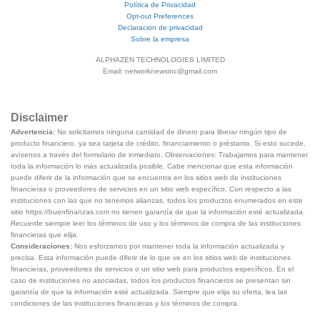
Política de Privacidad
Opt-out Preferences
Declaracion de privacidad
Sobre la empresa
ALPHAZEN TECHNOLOGIES LIMITED
Email: networknewsinc@gmail.com
Disclaimer
Advertencia:
No solicitamos ninguna cantidad de dinero para liberar ningún tipo de
producto financiero, ya sea tarjeta de crédito, financiamiento o préstamo. Si esto sucede,
avísenos a través del formulario de inmediato. Observaciones: Trabajamos para mantener
toda la información lo más actualizada posible. Cabe mencionar que esta información
puede diferir de la información que se encuentra en los sitios web de instituciones
financieras o proveedores de servicios en un sitio web específico. Con respecto a las
instituciones con las que no tenemos alianzas, todos los productos enumerados en este
sitio https://buenfinanzas.com no tienen garantía de que la información esté actualizada.
Recuerde siempre leer los términos de uso y los términos de compra de las instituciones
financieras que elija.
Consideraciones:
Nos esforzamos por mantener toda la información actualizada y
precisa. Esta información puede diferir de lo que ve en los sitios web de instituciones
financieras, proveedores de servicios o un sitio web para productos específicos. En el
caso de instituciones no asociadas, todos los productos financieros se presentan sin
garantía de que la información esté actualizada. Siempre que elija su oferta, lea las
condiciones de las instituciones financieras y los términos de compra.