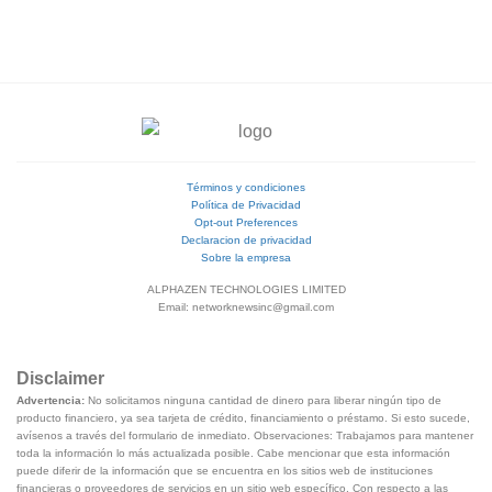
Términos y condiciones
Política de Privacidad
Opt-out Preferences
Declaracion de privacidad
Sobre la empresa
ALPHAZEN TECHNOLOGIES LIMITED
Email: networknewsinc@gmail.com
Disclaimer
Advertencia:
No solicitamos ninguna cantidad de dinero para liberar ningún tipo de
producto financiero, ya sea tarjeta de crédito, financiamiento o préstamo. Si esto sucede,
avísenos a través del formulario de inmediato. Observaciones: Trabajamos para mantener
toda la información lo más actualizada posible. Cabe mencionar que esta información
puede diferir de la información que se encuentra en los sitios web de instituciones
financieras o proveedores de servicios en un sitio web específico. Con respecto a las