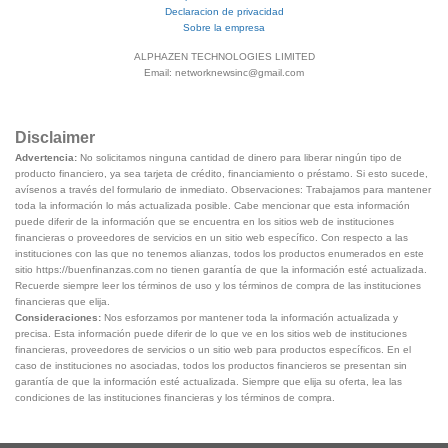
Declaracion de privacidad
Sobre la empresa
ALPHAZEN TECHNOLOGIES LIMITED
Email: networknewsinc@gmail.com
Disclaimer
Advertencia:
No solicitamos ninguna cantidad de dinero para liberar ningún tipo de
producto financiero, ya sea tarjeta de crédito, financiamiento o préstamo. Si esto sucede,
avísenos a través del formulario de inmediato. Observaciones: Trabajamos para mantener
toda la información lo más actualizada posible. Cabe mencionar que esta información
puede diferir de la información que se encuentra en los sitios web de instituciones
financieras o proveedores de servicios en un sitio web específico. Con respecto a las
instituciones con las que no tenemos alianzas, todos los productos enumerados en este
sitio https://buenfinanzas.com no tienen garantía de que la información esté actualizada.
Recuerde siempre leer los términos de uso y los términos de compra de las instituciones
financieras que elija.
Consideraciones:
Nos esforzamos por mantener toda la información actualizada y
precisa. Esta información puede diferir de lo que ve en los sitios web de instituciones
financieras, proveedores de servicios o un sitio web para productos específicos. En el
caso de instituciones no asociadas, todos los productos financieros se presentan sin
garantía de que la información esté actualizada. Siempre que elija su oferta, lea las
condiciones de las instituciones financieras y los términos de compra.